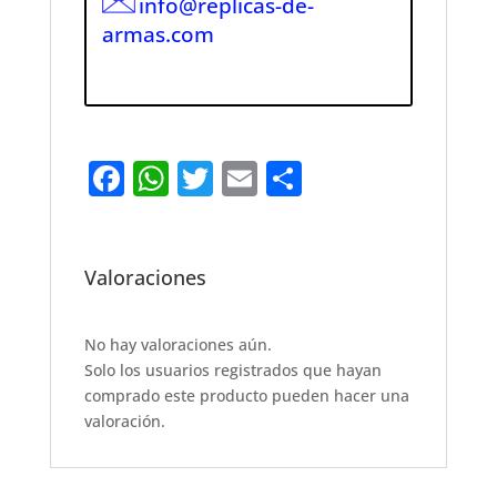
info@replicas-de-
armas.com
F
W
T
E
S
a
h
w
m
h
c
at
it
ai
ar
e
s
te
l
e
Valoraciones
b
A
r
o
p
No hay valoraciones aún.
Solo los usuarios registrados que hayan
o
p
comprado este producto pueden hacer una
k
valoración.