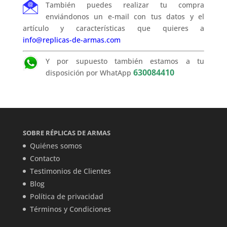
También puedes realizar tu compra
enviándonos un e-mail con tus datos y el
artículo y características que quieres a
info@replicas-de-armas.com
Y por supuesto también estamos a tu
630084410
disposición por WhatApp
SOBRE RÉPLICAS DE ARMAS
Quiénes somos
Contacto
Testimonios de Clientes
Blog
Política de privacidad
Términos y Condiciones