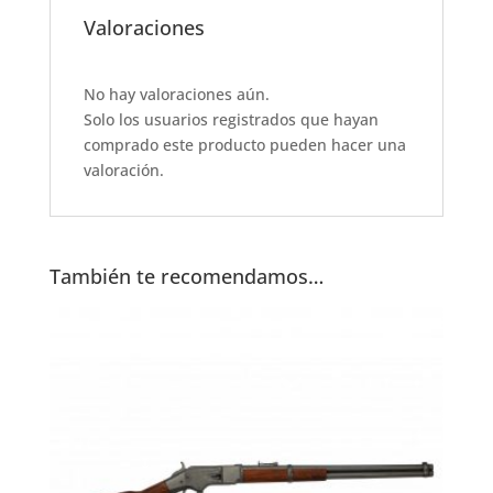
e
s
te
l
e
Valoraciones
b
A
r
o
p
No hay valoraciones aún.
Solo los usuarios registrados que hayan
o
p
comprado este producto pueden hacer una
k
valoración.
También te recomendamos…