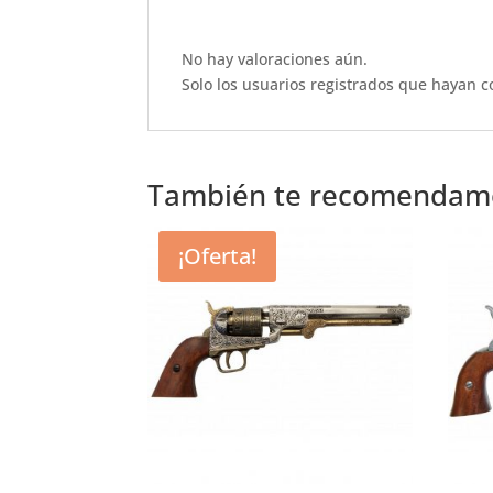
b
A
r
o
p
No hay valoraciones aún.
o
p
Solo los usuarios registrados que hayan 
k
También te recomenda
¡Oferta!