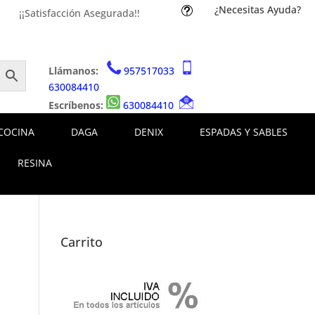
¿Necesitas Ayuda?
t
¡¡Satisfacción Asegurada!!
Llámanos:
957517033
630084410
Escríbenos:
630084410
COCINA
DAGA
DENIX
ESPADAS Y SABLES
RESINA
Carrito