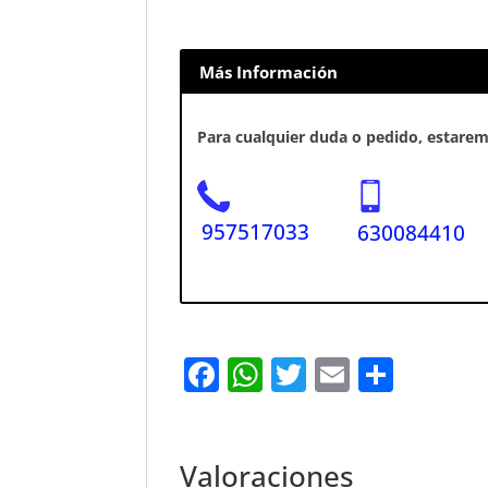
Más Información
Para cualquier duda o pedido, estaremo
957517033
630084410
F
W
T
E
S
a
h
w
m
h
c
at
it
ai
ar
e
s
te
l
e
Valoraciones