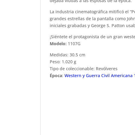
dejaba viudas a las esposas de la época.
La industria cinematográfica mitificó el “
grandes estrellas de la pantalla como Jo
iniciales grabadas y George S. Patton usa
¡Siéntete el protagonista de un gran west
Modelo:
1107G
Medidas: 30.5 cm
Peso: 1.020 g
Tipo de coleccionable: Revólveres
Época
:
Western y Guerra Civil Americana