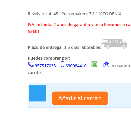
Revólver cal. 45 «Peacemaker» 7½ 1107G DENIX
IVA incluido, 2 años de garantía y te lo llevamos a ca
Gratis.
Plazo de entrega:
3-5 días laborables
Puedes comprar por:
957517033
-
630084410
-
-
o usando 
carrito.
Revólver
1107G
Añadir al carrito
DENIX
cantidad