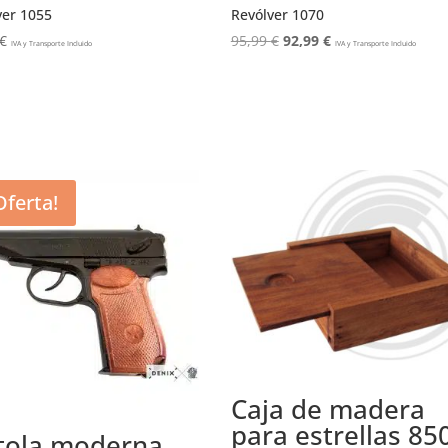
ver 1055
Revólver 1070
El
El
€
95,99
€
92,99
€
IVA y Transporte Incluido
IVA y Transporte Incluido
precio
precio
original
actual
era:
es:
95,99 €.
92,99 €.
Oferta!
Caja de madera
para estrellas 85
tola moderna