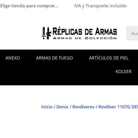
Elige tienda para comprar...
IVA y Transporte incluido
ANEXO
ARMAS DE FUEGO
ARTÍCULOS DE PIEL
KOLSER
Inicio
/
Denix
/
Revólveres
/ Revólver 1107G DE