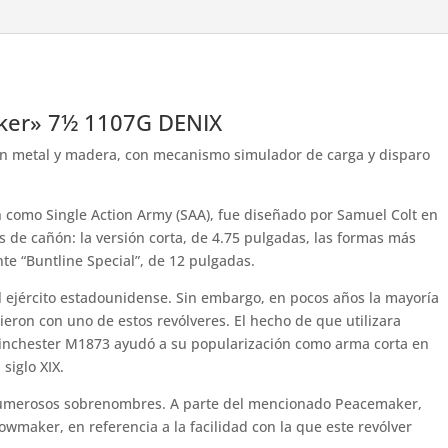
aker» 7½ 1107G DENIX
en metal y madera, con mecanismo simulador de carga y disparo
 como Single Action Army (SAA), fue diseñado por Samuel Colt en
s de cañón: la versión corta, de 4.75 pulgadas, las formas más
nte “Buntline Special”, de 12 pulgadas.
el ejército estadounidense. Sin embargo, en pocos años la mayoría
eron con uno de estos revólveres. El hecho de que utilizara
Winchester M1873 ayudó a su popularización como arma corta en
 siglo XIX.
 numerosos sobrenombres. A parte del mencionado Peacemaker,
wmaker, en referencia a la facilidad con la que este revólver