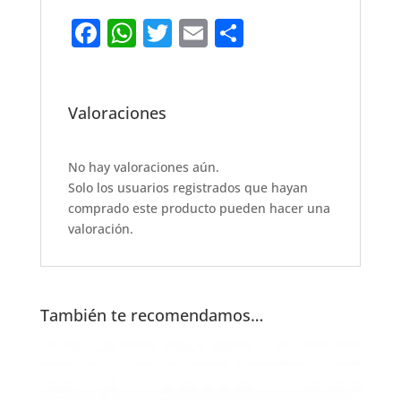
F
W
T
E
S
a
h
w
m
h
c
at
it
ai
ar
e
s
te
l
e
Valoraciones
b
A
r
o
p
No hay valoraciones aún.
Solo los usuarios registrados que hayan
o
p
comprado este producto pueden hacer una
k
valoración.
También te recomendamos…