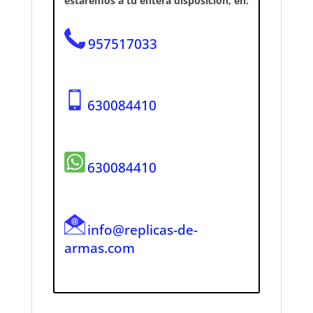
estaremos a tu entera disposición, en:
957517033
630084410
630084410
info@replicas-de-
armas.com