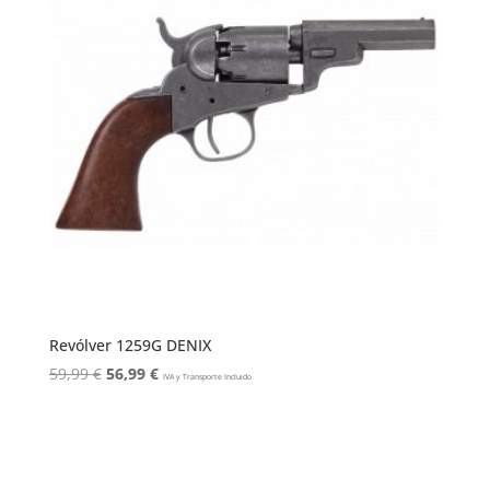
Revólver 1259G DENIX
El
El
59,99
€
56,99
€
IVA y Transporte Incluido
precio
precio
original
actual
era:
es:
59,99 €.
56,99 €.