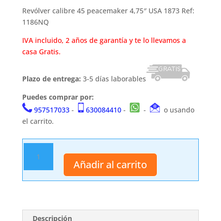
era:
es:
Revólver calibre 45 peacemaker 4,75″ USA 1873 Ref:
78,99 €.
75,99 €.
1186NQ
IVA incluido, 2 años de garantía y te lo llevamos a
casa Gratis.
Plazo de entrega:
3-5 días laborables
Puedes comprar por:
957517033
-
630084410
-
-
o usando
el carrito.
Revólver
1186NQ
Añadir al carrito
cantidad
Descripción