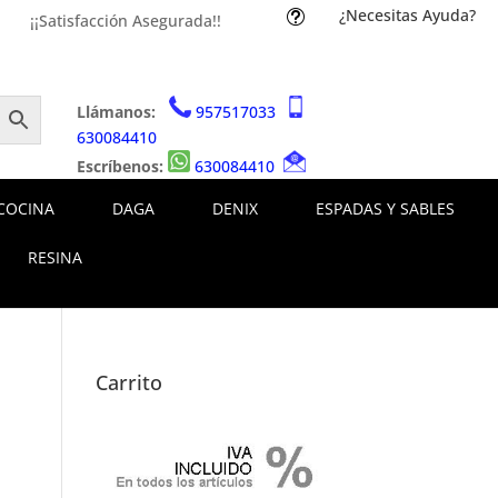
¿Necesitas Ayuda?
t
¡¡Satisfacción Asegurada!!
Llámanos:
957517033
630084410
Escríbenos:
630084410
COCINA
DAGA
DENIX
ESPADAS Y SABLES
RESINA
Carrito