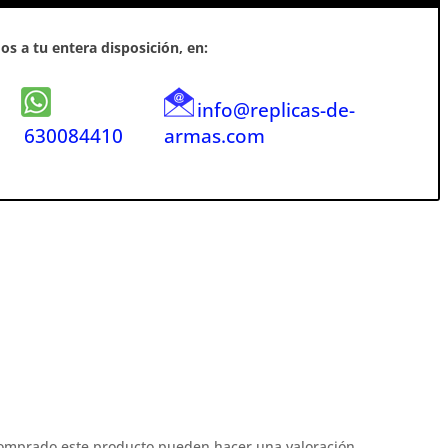
s a tu entera disposición, en:
info@replicas-de-
630084410
armas.com
comprado este producto pueden hacer una valoración.