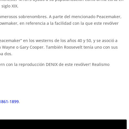
 siglo XIX.
 numerosos sobrenombres. A parte del mencionado Peacemaker,
wmaker, en referencia a la facilidad con la que este revólver
Peacemaker” en los westerns de los años 40 y 50, y se asoció a
hn Wayne o Gary Cooper. También Roosevelt tenía uno con sus
ba dos.
ern con la reproducción DENIX de este revólver! Realismo
 1861-1899
.