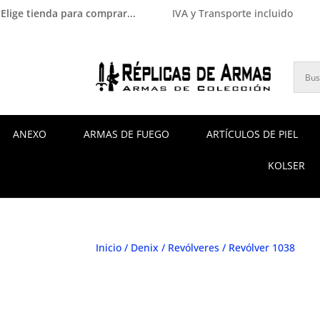
Elige tienda para comprar...
IVA y Transporte incluido
ANEXO
ARMAS DE FUEGO
ARTÍCULOS DE PIEL
KOLSER
Inicio
/
Denix
/
Revólveres
/ Revólver 1038