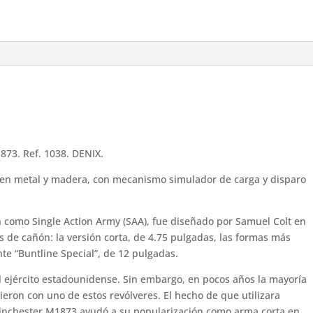
873. Ref. 1038. DENIX.
a en metal y madera, con mecanismo simulador de carga y disparo
 como Single Action Army (SAA), fue diseñado por Samuel Colt en
s de cañón: la versión corta, de 4.75 pulgadas, las formas más
nte “Buntline Special”, de 12 pulgadas.
el ejército estadounidense. Sin embargo, en pocos años la mayoría
eron con uno de estos revólveres. El hecho de que utilizara
Winchester M1873 ayudó a su popularización como arma corta en