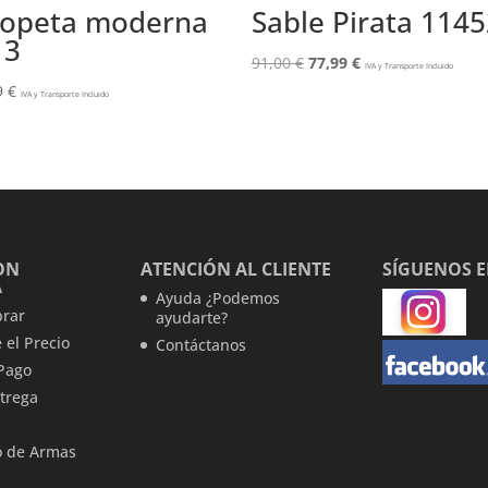
copeta moderna
Sable Pirata 114
13
El
El
91,00
€
77,99
€
IVA y Transporte Incluido
precio
precio
9
€
IVA y Transporte Incluido
original
actual
era:
es:
91,00 €.
77,99 €.
ON
ATENCIÓN AL CLIENTE
SÍGUENOS 
A
Ayuda ¿Podemos
rar
ayudarte?
 el Precio
Contáctanos
Pago
trega
 de Armas