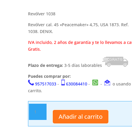
Revólver 1038
Revólver cal. 45 «Peacemaker» 4,75, USA 1873. Ref.
1038. DENIX.
IVA incluido, 2 años de garantía y te lo llevamos a ca
Gratis.
Plazo de entrega:
3-5 días laborables
Puedes comprar por:
957517033
-
630084410
-
-
o usando 
carrito.
Revólver
1038
Añadir al carrito
cantidad