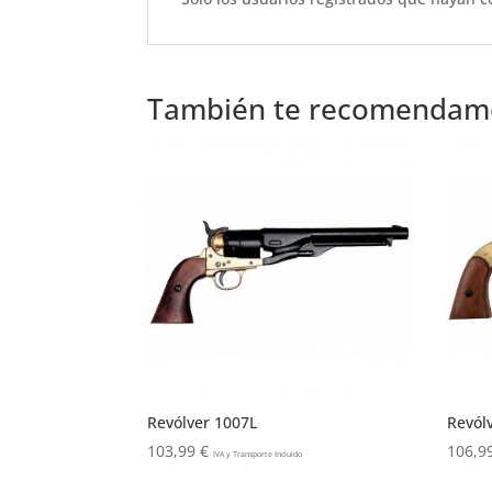
o
p
k
También te recomenda
Revólver 1007L
Revól
103,99
€
106,9
IVA y Transporte Incluido