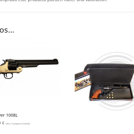
mos…
ver 1008L
9
€
IVA y Transporte Incluido