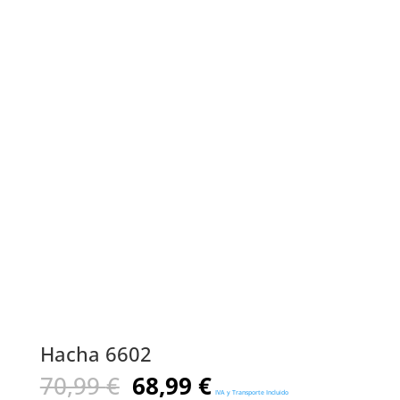
Hacha 6602
El
El
70,99
€
68,99
€
IVA y Transporte Incluido