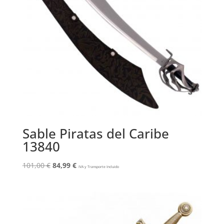
Sable Piratas del Caribe
13840
El
El
101,00
€
84,99
€
IVA y Transporte Incluido
precio
precio
original
actual
era:
es:
101,00 €.
84,99 €.