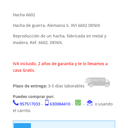
precio
precio
original
actual
era:
es:
Hacha 6602
70,99 €.
68,99 €.
Hacha de guerra, Alemania S. XVI 6602 DENIX
Reproducción de un hacha, fabricada en metal y
madera. Ref. 6602. DENIX.
IVA incluido, 2 años de garantía y te lo llevamos a
casa Gratis.
Plazo de entrega:
3-5 días laborables
Puedes comprar por:
957517033
-
630084410
-
-
o usando
el carrito.
Hacha