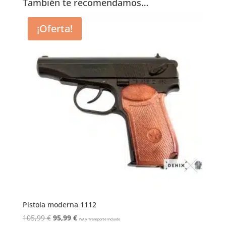
También te recomendamos…
¡Oferta!
Pistola moderna 1112
El
El
105,99
€
95,99
€
IVA y Transporte Incluido