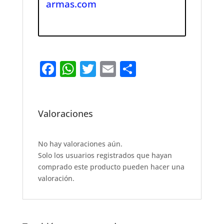
armas.com
F
W
T
E
S
a
h
w
m
h
c
at
it
ai
ar
e
s
te
l
e
Valoraciones
b
A
r
o
p
No hay valoraciones aún.
Solo los usuarios registrados que hayan
o
p
comprado este producto pueden hacer una
k
valoración.