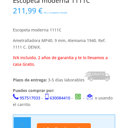
Escopeta moderna 1111C
211,99
€
IVA y Transporte Incluido
Escopeta moderna 1111C
Ametralladora MP40, 9 mm, Alemania 1940. Ref.
1111 C. DENIX.
IVA incluido, 2 años de garantía y te lo llevamos a
casa Gratis.
Plazo de entrega:
3-5 días laborables
Puedes comprar por:
957517033
-
630084410
-
-
o usando
el carrito.
Escopeta
moderna