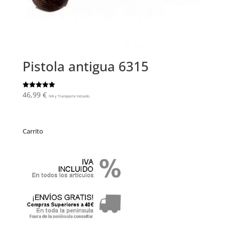
Pistola antigua 6315
46,99
€
Valorado
IVA y Transporte Incluido
con
5.00
de 5
Carrito