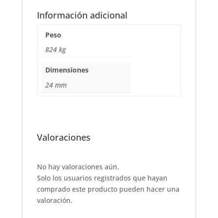
c
at
it
ai
ar
e
s
te
l
e
Información adicional
b
A
r
Peso
o
p
824 kg
o
p
Dimensiones
k
24 mm
Valoraciones
No hay valoraciones aún.
Solo los usuarios registrados que hayan
comprado este producto pueden hacer una
valoración.