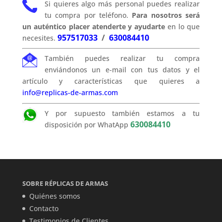
Si quieres algo más personal puedes realizar
tu compra por teléfono.
Para nosotros será
un auténtico placer atenderte y ayudarte
en lo que
957517033
/
630084410
necesites.
También puedes realizar tu compra
enviándonos un e-mail con tus datos y el
artículo y características que quieres a
info@replicas-de-armas.com
Y por supuesto también estamos a tu
630084410
disposición por WhatApp
SOBRE RÉPLICAS DE ARMAS
Quiénes somos
Contacto
Testimonios de Clientes