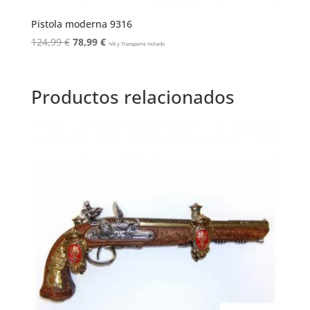
Pistola moderna 9316
El
El
124,99
€
78,99
€
IVA y Transporte Incluido
precio
precio
original
actual
era:
es:
Productos relacionados
124,99 €.
78,99 €.