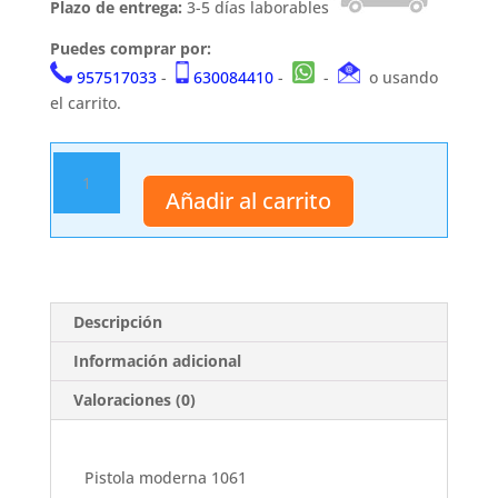
Plazo de entrega:
3-5 días laborables
Puedes comprar por:
957517033
-
630084410
-
-
o usando
el carrito.
Pistola
moderna
Añadir al carrito
1061
cantidad
Descripción
Información adicional
Valoraciones (0)
Pistola moderna 1061