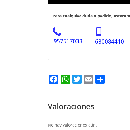
Para cualquier duda o pedido, estaremo
957517033
630084410
F
W
T
E
S
a
h
w
m
h
c
at
it
ai
ar
e
s
te
l
e
Valoraciones
b
A
r
o
p
No hay valoraciones aún.