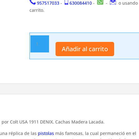
957517033
-
630084410
-
-
o usando 
carrito.
Pistola
moderna
Añadir al carrito
5312
DENIX
cantidad
a por Colt USA 1911 DENIX. Cachas Madera Lacada.
 una réplica de las
pistolas
más famosas, la cual permaneció en el