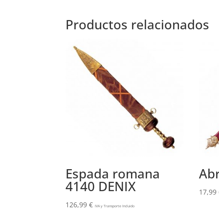
original
actual
era:
es:
Productos relacionados
108,99 €.
70,99 €.
Espada romana
Abr
4140 DENIX
17,99
126,99
€
IVA y Transporte Incluido