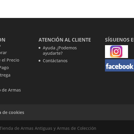
ON
ATENCIÓN AL CLIENTE
SÍGUENOS 
A
Ayuda ¿Podemos
rar
ayudarte?
 el Precio
Contáctanos
Pago
trega
 de Armas
ca de cookies
Tienda de Armas Antiguas y Armas de Colección