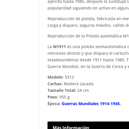
ejército hasta 1985, después la sustituyó
popularidad siguiendo en activo en algun
Reproducción de pistola, fabricada en m
carga y disparo, seguros móviles, cañón d
Reproducción de la Pistola automática M
La
M1911
es una pistola semiautomática d
retroceso directo y que dispara el cartucho
estadounidense desde 1911 hasta 1985. T
Guerra Mundial, en la Guerra de Corea y 
Modelo:
5312
Cachas:
Madera Lacada.
Tamaño Total:
24 cm
Peso:
955 g
Época:
Guerras Mundiales 1914-1945
.
Más Información