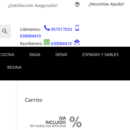
¿Necesitas Ayuda?
t
¡¡Satisfacción Asegurada!!
Llámanos:
957517033
630084410
Escríbenos:
630084410
COCINA
DAGA
DENIX
ESPADAS Y SABLES
RESINA
Carrito