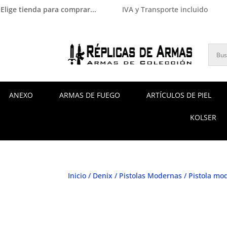
Elige tienda para comprar...
IVA y Transporte incluido
ANEXO
ARMAS DE FUEGO
ARTÍCULOS DE PIEL
KOLSER
Inicio
/
Denix
/
Pistolas Modernas
/ Pistola mo