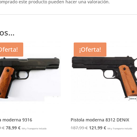
comprado este producto pueden hacer una valoración.
mos…
Oferta!
¡Oferta!
la moderna 9316
Pistola moderna 8312 DENIX
El
El
El
El
9
€
78,99
€
187,99
€
121,99
€
IVA y Transporte Incluido
IVA y Transporte Incluido
precio
precio
precio
precio