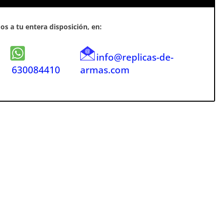
s a tu entera disposición, en:
info@replicas-de-
630084410
armas.com