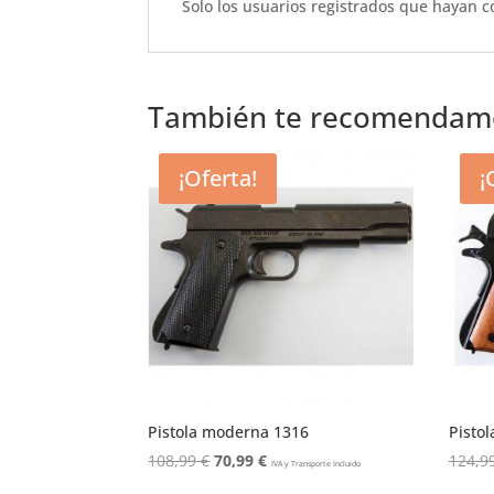
o
p
Solo los usuarios registrados que hayan 
k
También te recomenda
¡Oferta!
¡
Pistola moderna 1316
Pisto
El
El
108,99
€
70,99
€
124,9
IVA y Transporte Incluido
precio
precio