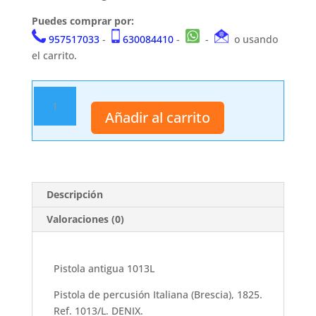
Puedes comprar por:
957517033
-
630084410
-
-
o usando
el carrito.
Pistola
antigua
Añadir al carrito
1013L
cantidad
Descripción
Valoraciones (0)
Pistola antigua 1013L
Pistola de percusión Italiana (Brescia), 1825.
Ref. 1013/L. DENIX.