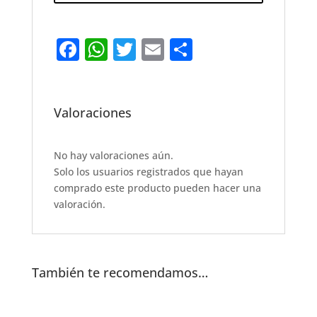
F
W
T
E
S
a
h
w
m
h
c
at
it
ai
ar
e
s
te
l
e
Valoraciones
b
A
r
o
p
No hay valoraciones aún.
Solo los usuarios registrados que hayan
o
p
comprado este producto pueden hacer una
k
valoración.
También te recomendamos…