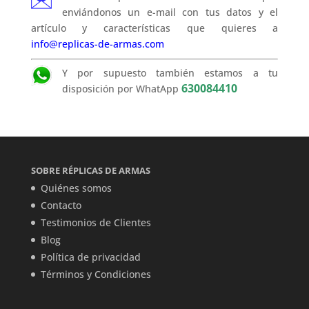
enviándonos un e-mail con tus datos y el
artículo y características que quieres a
info@replicas-de-armas.com
Y por supuesto también estamos a tu
630084410
disposición por WhatApp
SOBRE RÉPLICAS DE ARMAS
Quiénes somos
Contacto
Testimonios de Clientes
Blog
Política de privacidad
Términos y Condiciones