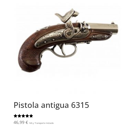
Pistola antigua 6315
46,99
€
Valorado
IVA y Transporte Incluido
con
5.00
de 5