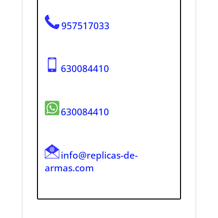
957517033
630084410
630084410
info@replicas-de-
armas.com