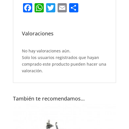
F
W
T
E
S
a
h
w
m
h
c
at
it
ai
ar
e
s
te
l
e
Valoraciones
b
A
r
o
p
No hay valoraciones aún.
Solo los usuarios registrados que hayan
o
p
comprado este producto pueden hacer una
k
valoración.
También te recomendamos…