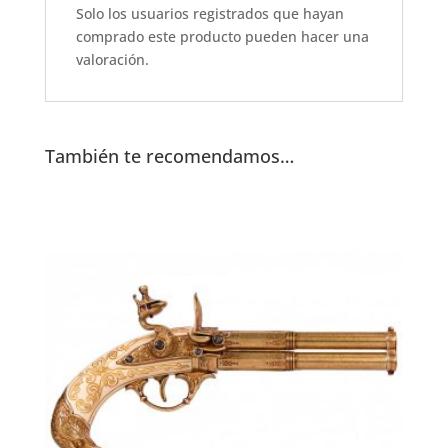
o
p
Solo los usuarios registrados que hayan
o
p
comprado este producto pueden hacer una
k
valoración.
También te recomendamos…