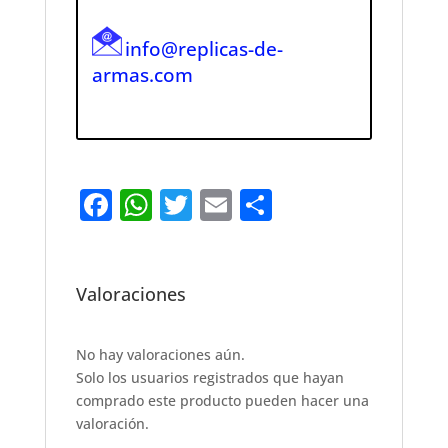
info@replicas-de-
armas.com
F
W
T
E
S
a
h
w
m
h
c
at
it
ai
ar
e
s
te
l
e
Valoraciones
b
A
r
o
p
No hay valoraciones aún.
Solo los usuarios registrados que hayan
o
p
comprado este producto pueden hacer una
k
valoración.