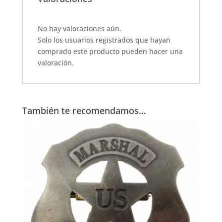
e
s
te
l
e
b
A
r
o
p
No hay valoraciones aún.
Solo los usuarios registrados que hayan
o
p
comprado este producto pueden hacer una
k
valoración.
También te recomendamos…