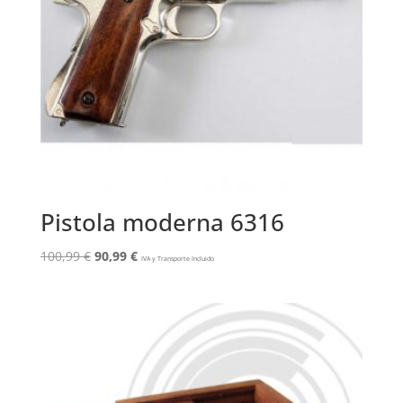
Pistola moderna 6316
El
El
100,99
€
90,99
€
IVA y Transporte Incluido
precio
precio
original
actual
era:
es:
100,99 €.
90,99 €.