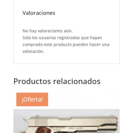
c
at
it
ai
ar
e
s
te
l
e
Valoraciones
b
A
r
o
p
No hay valoraciones aún.
Solo los usuarios registrados que hayan
o
p
comprado este producto pueden hacer una
k
valoración.
Productos relacionados
¡Oferta!