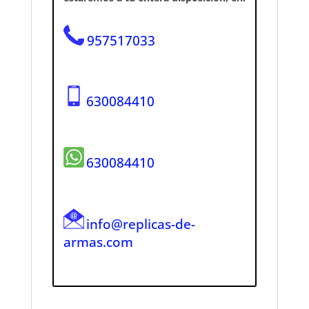
957517033
630084410
630084410
info@replicas-de-
armas.com