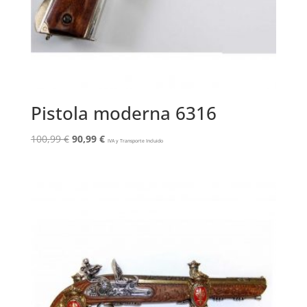
Pistola moderna 6316
El
El
100,99
€
90,99
€
IVA y Transporte Incluido
precio
precio
original
actual
era:
es:
100,99 €.
90,99 €.