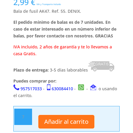
2,99
€
IVA y Transporte Incluido
Bala de fusil AK47. Ref. 55. DENIX.
El pedido mínimo de balas es de 7 unidades. En
caso de estar interesado en un número inferior de
balas, por favor contacte con nosotros. GRACIAS
IVA incluido, 2 años de garantía y te lo llevamos a
casa Gratis.
Plazo de entrega:
3-5 días laborables
Puedes comprar por:
957517033
-
630084410
-
-
o usando
el carrito.
Bala
del
Añadir al carrito
Fusil
AK47