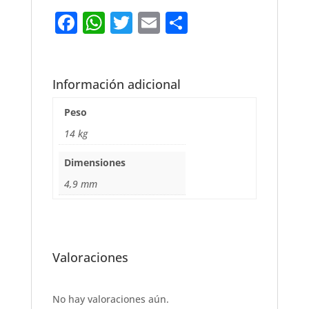
F
W
T
E
S
a
h
w
m
h
c
at
it
ai
ar
e
s
te
l
e
Información adicional
b
A
r
Peso
o
p
14 kg
o
p
Dimensiones
k
4,9 mm
Valoraciones
No hay valoraciones aún.