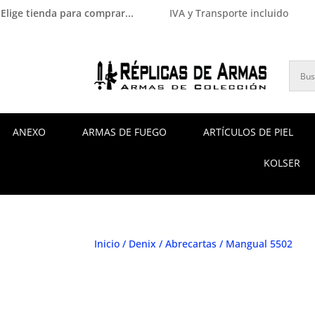
Elige tienda para comprar...
IVA y Transporte incluido
ANEXO
ARMAS DE FUEGO
ARTÍCULOS DE PIEL
KOLSER
Inicio
/
Denix
/
Abrecartas
/ Mangual 5502