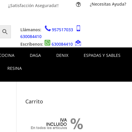
¿Necesitas Ayuda?
t
¡¡Satisfacción Asegurada!!
Llámanos:
957517033
630084410
Escríbenos:
630084410
COCINA
DAGA
DENIX
ESPADAS Y SABLES
RESINA
Carrito