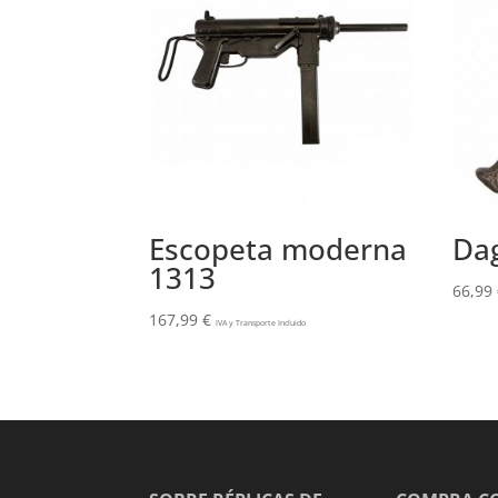
Escopeta moderna
Da
1313
66,99
167,99
€
IVA y Transporte Incluido