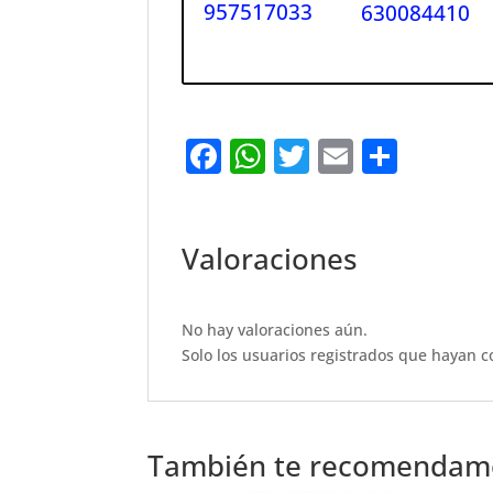
957517033
630084410
F
W
T
E
S
a
h
w
m
h
c
at
it
ai
ar
e
s
te
l
e
Valoraciones
b
A
r
o
p
No hay valoraciones aún.
o
p
Solo los usuarios registrados que hayan 
k
También te recomenda