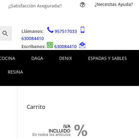
¿Necesitas Ayuda?
t
¡¡Satisfacción Asegurada!!
Llámanos:
957517033
630084410
Escríbenos:
630084410
COCINA
DAGA
DENIX
ESPADAS Y SABLES
RESINA
Carrito