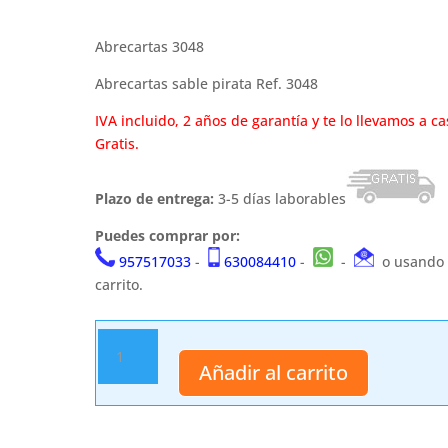
Abrecartas 3048
Abrecartas sable pirata Ref. 3048
IVA incluido, 2 años de garantía y te lo llevamos a ca
Gratis.
Plazo de entrega:
3-5 días laborables
Puedes comprar por:
957517033
-
630084410
-
-
o usando 
carrito.
Abrecartas
3048
Añadir al carrito
cantidad