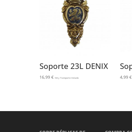
Soporte 23L DENIX
Sop
16,99
€
4,99
€
IVA y Transporte Incluido