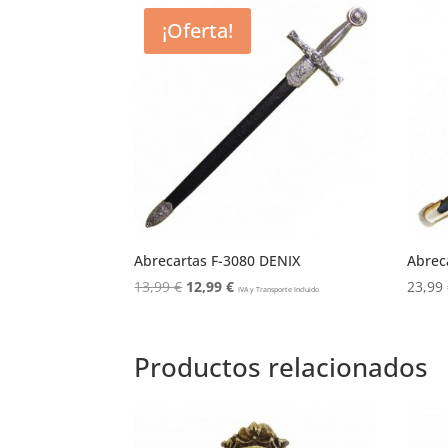
¡Oferta!
Abrecartas F-3080 DENIX
Abrec
El
El
13,99
€
12,99
€
23,99
IVA y Transporte Incluido
precio
precio
original
actual
era:
es:
Productos relacionados
13,99 €.
12,99 €.