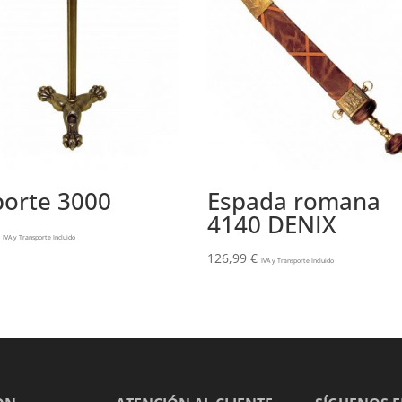
orte 3000
Espada romana
4140 DENIX
IVA y Transporte Incluido
126,99
€
IVA y Transporte Incluido