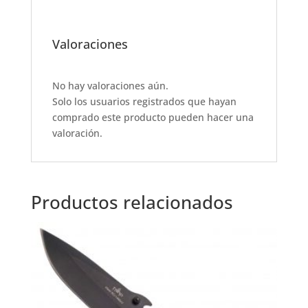
a
h
w
m
h
c
at
it
ai
ar
e
s
te
l
e
Valoraciones
b
A
r
o
p
No hay valoraciones aún.
Solo los usuarios registrados que hayan
o
p
comprado este producto pueden hacer una
k
valoración.
Productos relacionados