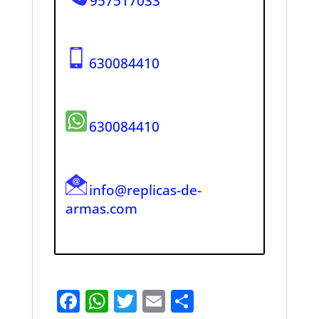
957517033
630084410
630084410
info@replicas-de-
armas.com
F
W
T
E
S