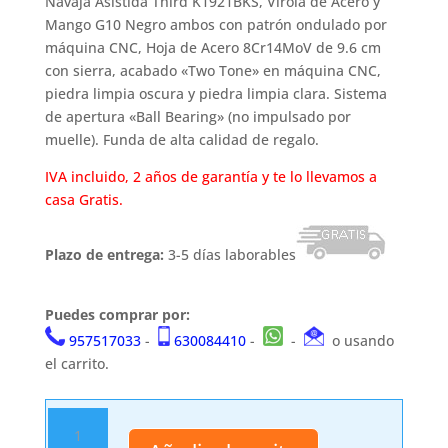
Navaja Asistida Third K1921BKS, Virola de Acero y
Mango G10 Negro ambos con patrón ondulado por
máquina CNC, Hoja de Acero 8Cr14MoV de 9.6 cm
con sierra, acabado «Two Tone» en máquina CNC,
piedra limpia oscura y piedra limpia clara. Sistema
de apertura «Ball Bearing» (no impulsado por
muelle). Funda de alta calidad de regalo.
IVA incluido, 2 años de garantía y te lo llevamos a
casa Gratis.
Plazo de entrega:
3-5 días laborables
Puedes comprar por:
957517033
-
630084410
-
-
o usando
el carrito.
Navaja
Asistida