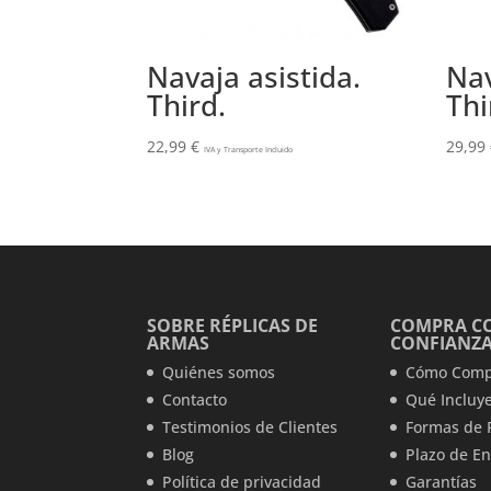
Navaja asistida.
Nav
Third.
Th
22,99
€
29,99
IVA y Transporte Incluido
SOBRE RÉPLICAS DE
COMPRA C
ARMAS
CONFIANZ
Quiénes somos
Cómo Comp
Contacto
Qué Incluye
Testimonios de Clientes
Formas de 
Blog
Plazo de En
Política de privacidad
Garantías