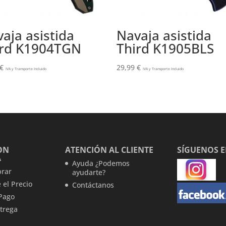
aja asistida
Navaja asistida
ird K1904TGN
Third K1905BLS
€
29,99
€
IVA y Transporte Incluido
IVA y Transporte Incluido
ON
ATENCIÓN AL CLIENTE
SÍGUENOS 
A
Ayuda ¿Podemos
rar
ayudarte?
 el Precio
Contáctanos
Pago
trega