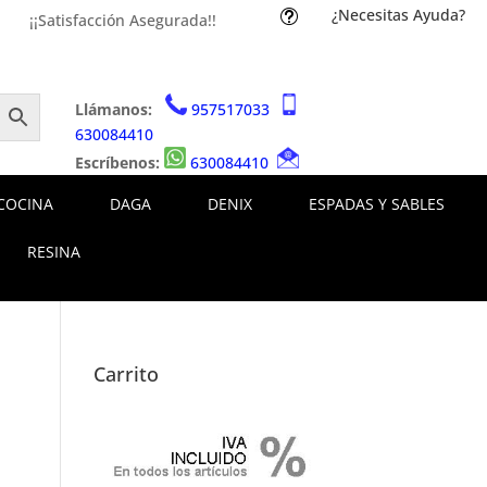
¿Necesitas Ayuda?
t
¡¡Satisfacción Asegurada!!
Llámanos:
957517033
630084410
Escríbenos:
630084410
COCINA
DAGA
DENIX
ESPADAS Y SABLES
RESINA
Carrito