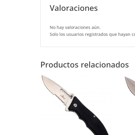
e
s
te
l
e
Valoraciones
b
A
r
o
p
No hay valoraciones aún.
o
p
Solo los usuarios registrados que hayan 
k
Productos relacionados