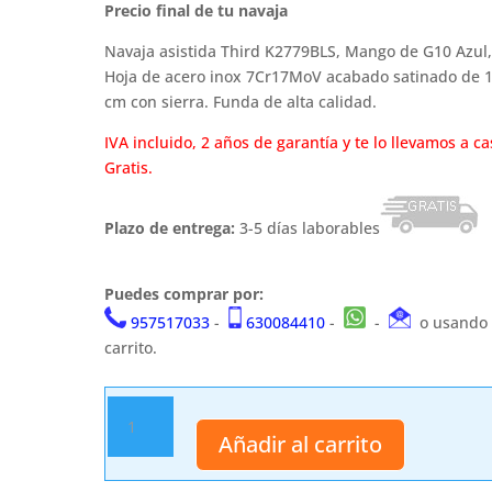
Precio final de tu navaja
Navaja asistida Third K2779BLS, Mango de G10 Azul,
Hoja de acero inox 7Cr17MoV acabado satinado de 1
cm con sierra. Funda de alta calidad.
IVA incluido, 2 años de garantía y te lo llevamos a ca
Gratis.
Plazo de entrega:
3-5 días laborables
Puedes comprar por:
957517033
-
630084410
-
-
o usando 
carrito.
Navaja
asistida.
Añadir al carrito
Third.
cantidad