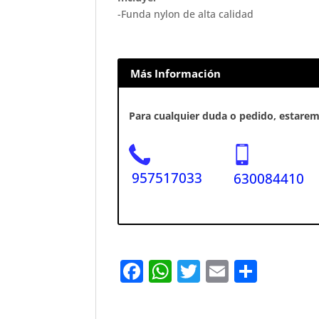
-Funda nylon de alta calidad
Más Información
Para cualquier duda o pedido, estaremo
957517033
630084410
F
W
T
E
S
a
h
w
m
h
c
at
it
ai
ar