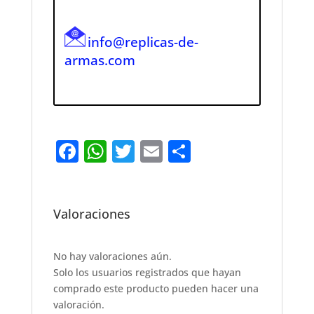
info@replicas-de-
armas.com
F
W
T
E
S
a
h
w
m
h
c
at
it
ai
ar
e
s
te
l
e
Valoraciones
b
A
r
o
p
No hay valoraciones aún.
Solo los usuarios registrados que hayan
o
p
comprado este producto pueden hacer una
k
valoración.