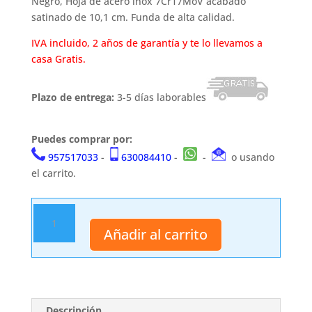
Negro, Hoja de acero inox 7Cr17MoV acabado
satinado de 10,1 cm. Funda de alta calidad.
IVA incluido, 2 años de garantía y te lo llevamos a
casa Gratis.
Plazo de entrega:
3-5 días laborables
Puedes comprar por:
957517033
-
630084410
-
-
o usando
el carrito.
Navaja
asistida.
Añadir al carrito
Third.
cantidad
Descripción