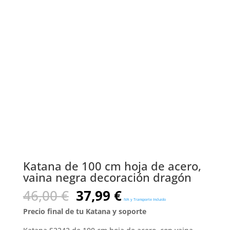
Katana de 100 cm hoja de acero,
vaina negra decoración dragón
El
El
46,00
€
37,99
€
IVA y Transporte Incluido
precio
precio
Precio final de tu Katana y soporte
original
actual