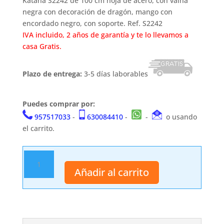
era:
es:
Katana S2242 de 100 cm hoja de acero, con vaina
46,00 €.
37,99 €.
negra con decoración de dragón, mango con
encordado negro, con soporte. Ref. S2242
IVA incluido, 2 años de garantía y te lo llevamos a
casa Gratis.
Plazo de entrega:
3-5 días laborables
Puedes comprar por:
957517033
-
630084410
-
-
o usando
el carrito.
Katana
de
Añadir al carrito
100
cm
hoja
de