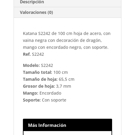
acero,
Descripción
vaina
Valoraciones (0)
negra
decoración
dragón
Katana S2242 de 100 cm hoja de acero, con
cantidad
vaina negra con decoración de dragón,
mango con encordado negro, con soporte.
Ref.
S2242
Modelo:
S2242
Tamaño total:
100 cm
Tamaño de hoja:
65,5 cm
Grosor de hoja:
3,7 mm
Mango:
Encordado
Soporte:
Con soporte
Más Información