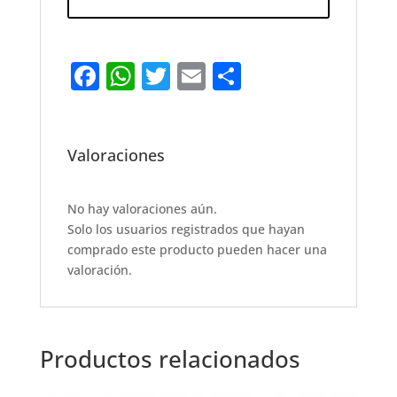
F
W
T
E
S
a
h
w
m
h
c
at
it
ai
ar
e
s
te
l
e
Valoraciones
b
A
r
o
p
No hay valoraciones aún.
Solo los usuarios registrados que hayan
o
p
comprado este producto pueden hacer una
k
valoración.
Productos relacionados