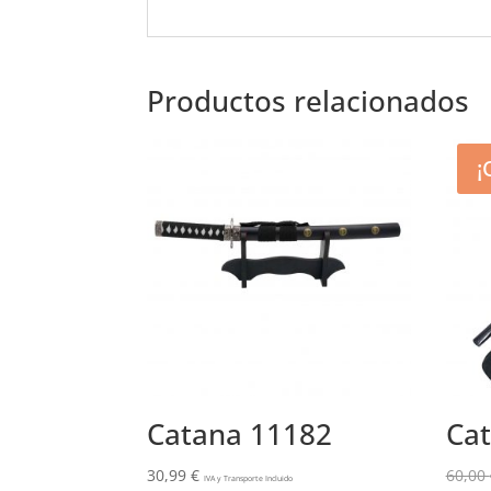
o
p
k
Productos relacionados
¡
Catana 11182
Ca
30,99
€
60,00
IVA y Transporte Incluido