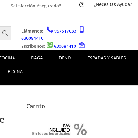
¿Necesitas Ayuda?
t
¡¡Satisfacción Asegurada!!
Llámanos:
957517033
630084410
Escríbenos:
630084410
COCINA
DAGA
DENIX
ESPADAS Y SABLES
RESINA
Carrito
e