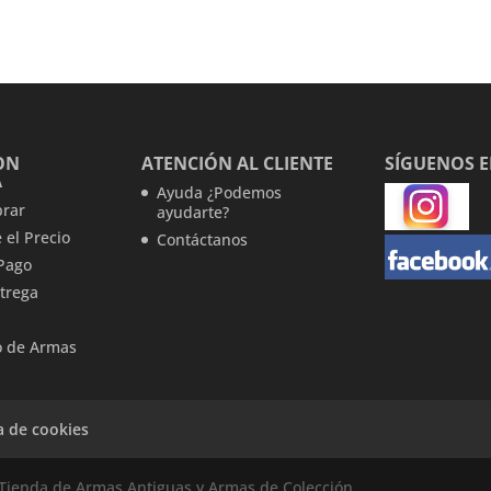
precio
precio
original
actual
era:
es:
60,00 €.
51,99 €.
ON
ATENCIÓN AL CLIENTE
SÍGUENOS 
A
Ayuda ¿Podemos
rar
ayudarte?
 el Precio
Contáctanos
Pago
trega
 de Armas
ca de cookies
Tienda de Armas Antiguas y Armas de Colección