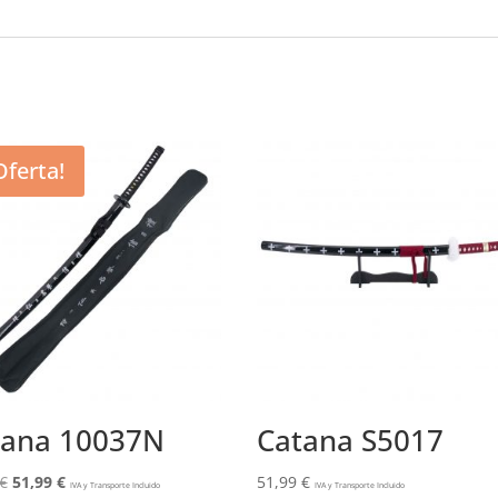
Oferta!
tana 10037N
Catana S5017
El
El
€
51,99
€
51,99
€
IVA y Transporte Incluido
IVA y Transporte Incluido