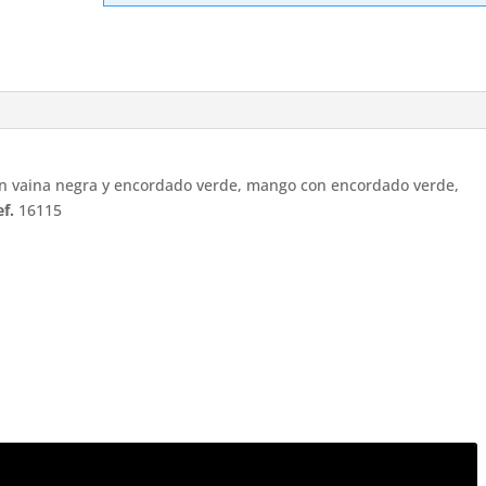
cm
hoja
de
acero
negra.
cantidad
on vaina negra y encordado verde, mango con encordado verde,
ef.
16115