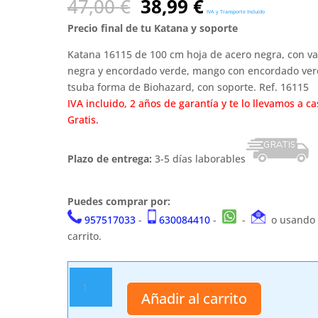
El
El
47,00
€
38,99
€
IVA y Transporte Incluido
precio
precio
Precio final de tu Katana y soporte
original
actual
era:
es:
Katana 16115 de 100 cm hoja de acero negra, con va
47,00 €.
38,99 €.
negra y encordado verde, mango con encordado ver
tsuba forma de Biohazard, con soporte. Ref. 16115
IVA incluido, 2 años de garantía y te lo llevamos a ca
Gratis.
Plazo de entrega:
3-5 días laborables
Puedes comprar por:
957517033
-
630084410
-
-
o usando 
carrito.
Katana
de
Añadir al carrito
100