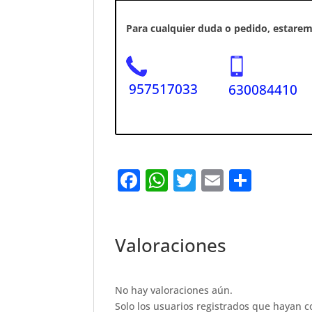
Para cualquier duda o pedido, estaremo
957517033
630084410
F
W
T
E
S
a
h
w
m
h
c
at
it
ai
ar
e
s
te
l
e
Valoraciones
b
A
r
o
p
No hay valoraciones aún.
Solo los usuarios registrados que hayan 