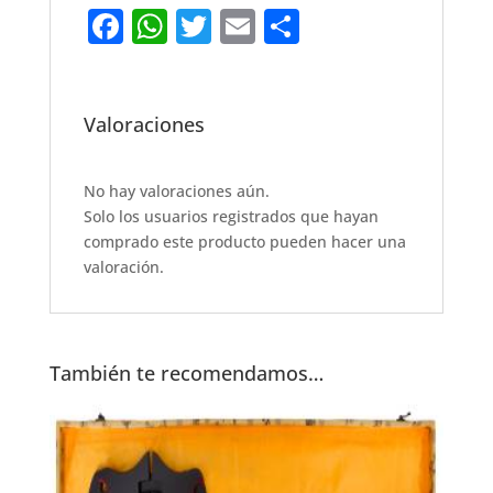
F
W
T
E
S
a
h
w
m
h
c
at
it
ai
ar
e
s
te
l
e
Valoraciones
b
A
r
o
p
No hay valoraciones aún.
Solo los usuarios registrados que hayan
o
p
comprado este producto pueden hacer una
k
valoración.
También te recomendamos…