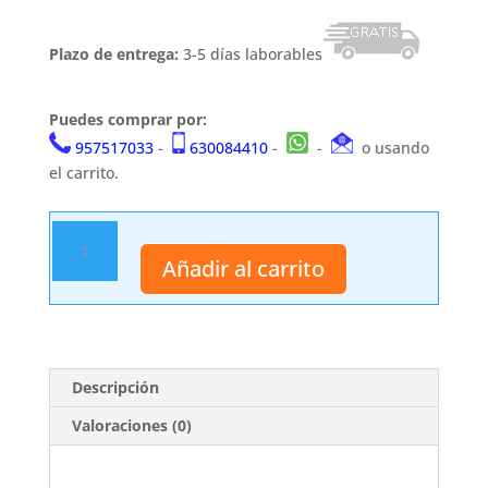
Plazo de entrega:
3-5 días laborables
Puedes comprar por:
957517033
-
630084410
-
-
o usando
el carrito.
Katana
S0245
Añadir al carrito
cantidad
Descripción
Valoraciones (0)