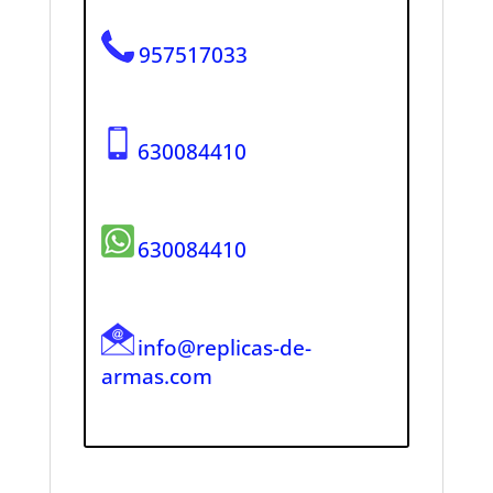
957517033
630084410
630084410
info@replicas-de-
armas.com