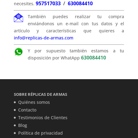
957517033
/
630084410
necesites.
También puedes realizar tu compra
enviándonos un e-mail con tus datos y el
artículo y características que quieres a
info@replicas-de-armas.com
Y por supuesto también estamos a tu
630084410
disposición por WhatApp
SOBRE RÉPLICAS DE ARMAS
Quiénes somos
Contacto
Testimonios de Clientes
Blog
Política de privacidad