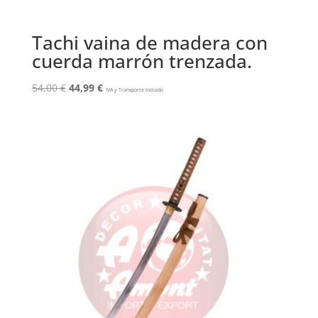
Tachi vaina de madera con
cuerda marrón trenzada.
El
El
54,00
€
44,99
€
IVA y Transporte Incluido
precio
precio
original
actual
era:
es:
54,00 €.
44,99 €.