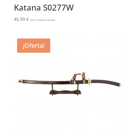
Katana S0277W
45,99
€
IVA y Transporte Incluido
¡Oferta!