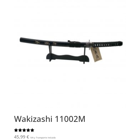
Wakizashi 11002M
45,99
€
Valorado
IVA y Transporte Incluido
con