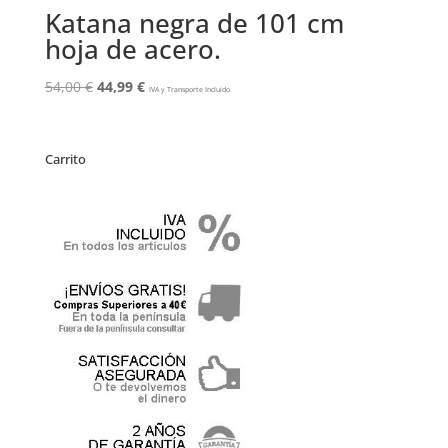
Katana negra de 101 cm
hoja de acero.
El
El
54,00
€
44,99
€
IVA y Transporte Incluido
precio
precio
original
actual
era:
es:
Carrito
54,00 €.
44,99 €.