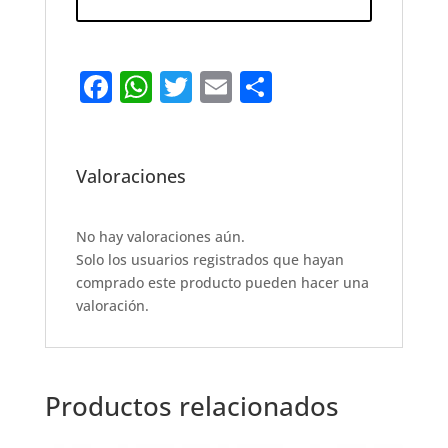
F
W
T
E
S
a
h
w
m
h
c
at
it
ai
ar
e
s
te
l
e
Valoraciones
b
A
r
o
p
No hay valoraciones aún.
Solo los usuarios registrados que hayan
o
p
comprado este producto pueden hacer una
k
valoración.
Productos relacionados