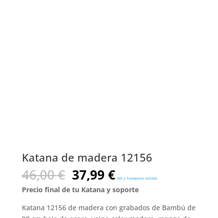
Katana de madera 12156
El
El
46,00
€
37,99
€
IVA y Transporte Incluido
precio
precio
Precio final de tu Katana y soporte
original
actual
era:
es:
Katana 12156 de madera con grabados de Bambú de