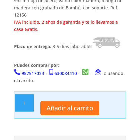
46,00 €.
37,99 €.
99 cm hoja de acero, vaina color madera, mango de
madera con grabado de Bambú, con soporte. Ref.
12156
IVA incluido, 2 años de garantía y te lo llevamos a
casa Gratis.
Plazo de entrega:
3-5 días laborables
Puedes comprar por:
957517033
-
630084410
-
-
o usando
el carrito.
Katana
de
Añadir al carrito
madera
12156
cantidad