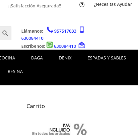
¿Necesitas Ayuda?
t
¡¡Satisfacción Asegurada!!
Llámanos:
957517033
630084410
Escríbenos:
630084410
COCINA
DAGA
DENIX
ESPADAS Y SABLES
RESINA
Carrito