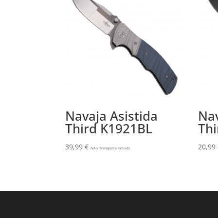
Navaja Asistida
Nav
Third K1921BL
Th
39,99
€
20,99
IVA y Transporte Incluido