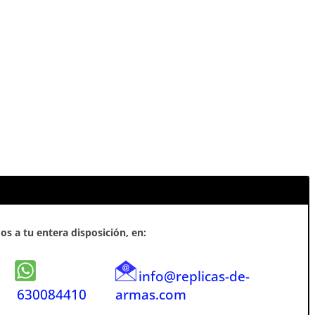
s a tu entera disposición, en:
info@replicas-de-
630084410
armas.com