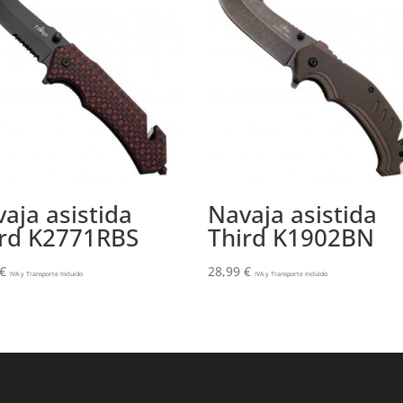
aja asistida
Navaja asistida
ird K2771RBS
Third K1902BN
€
28,99
€
IVA y Transporte Incluido
IVA y Transporte Incluido