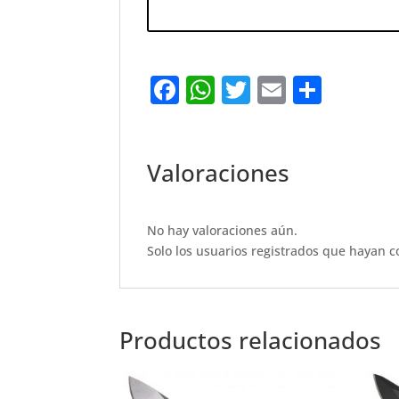
F
W
T
E
S
a
h
w
m
h
c
at
it
ai
ar
e
s
te
l
e
Valoraciones
b
A
r
o
p
No hay valoraciones aún.
o
p
Solo los usuarios registrados que hayan 
k
Productos relacionados