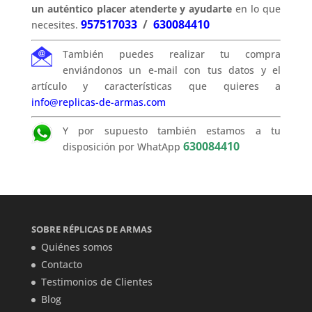
un auténtico placer atenderte y ayudarte
en lo que
957517033
/
630084410
necesites.
También puedes realizar tu compra
enviándonos un e-mail con tus datos y el
artículo y características que quieres a
info@replicas-de-armas.com
Y por supuesto también estamos a tu
630084410
disposición por WhatApp
SOBRE RÉPLICAS DE ARMAS
Quiénes somos
Contacto
Testimonios de Clientes
Blog