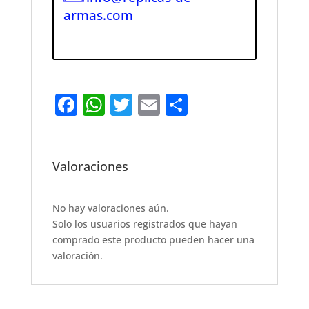
armas.com
F
W
T
E
S
a
h
w
m
h
c
at
it
ai
ar
e
s
te
l
e
Valoraciones
b
A
r
o
p
No hay valoraciones aún.
Solo los usuarios registrados que hayan
o
p
comprado este producto pueden hacer una
k
valoración.