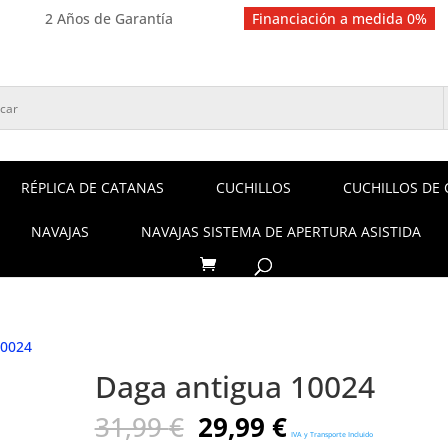
2 Años de Garantía
Financiación a medida 0%
RÉPLICA DE CATANAS
CUCHILLOS
CUCHILLOS DE 
NAVAJAS
NAVAJAS SISTEMA DE APERTURA ASISTIDA
10024
Daga antigua 10024
El
El
31,99
€
29,99
€
IVA y Transporte Incluido