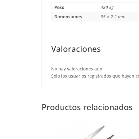
b
A
r
Peso
480 kg
o
p
Dimensiones
35 × 2,2 mm
o
p
k
Valoraciones
No hay valoraciones aún.
Solo los usuarios registrados que hayan 
Productos relacionados