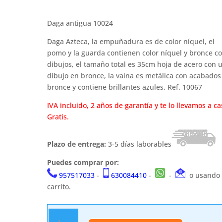
precio
precio
original
actual
era:
es:
Daga antigua 10024
31,99 €.
29,99 €.
Daga Azteca, la empuñadura es de color níquel, el
pomo y la guarda contienen color níquel y bronce c
dibujos, el tamaño total es 35cm hoja de acero con 
dibujo en bronce, la vaina es metálica con acabados
bronce y contiene brillantes azules. Ref. 10067
IVA incluido, 2 años de garantía y te lo llevamos a ca
Gratis.
Plazo de entrega:
3-5 días laborables
Puedes comprar por:
957517033
-
630084410
-
-
o usando 
carrito.
Daga