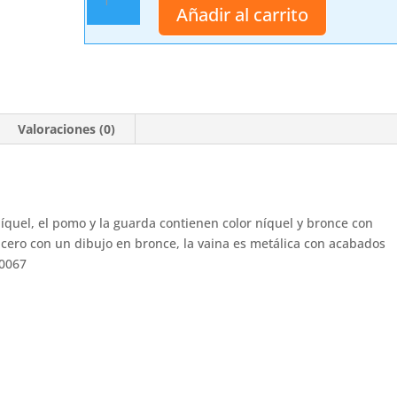
antigua
Añadir al carrito
10024
cantidad
Valoraciones (0)
íquel, el pomo y la guarda contienen color níquel y bronce con
acero con un dibujo en bronce, la vaina es metálica con acabados
10067