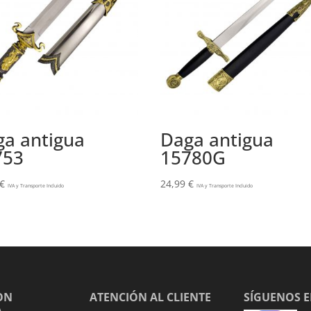
a antigua
Daga antigua
753
15780G
€
24,99
€
IVA y Transporte Incluido
IVA y Transporte Incluido
ON
ATENCIÓN AL CLIENTE
SÍGUENOS 
A