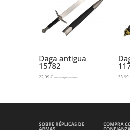
Daga antigua
Dag
15782
11
22,99
€
33,99
IVA y Transporte Incluido
SOBRE RÉPLICAS DE
COMPRA C
ARMAS
CONFIANZ