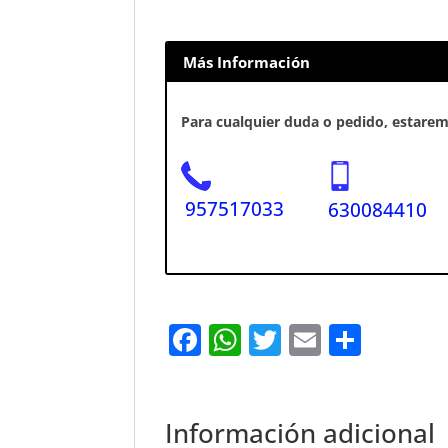
Más Información
Para cualquier duda o pedido, estaremo
957517033
630084410
F
W
T
E
S
a
h
w
m
h
c
at
it
ai
ar
e
s
te
l
e
Información adicional