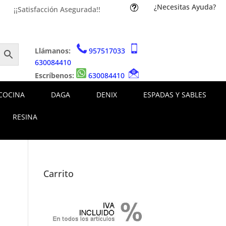
¿Necesitas Ayuda?
t
¡¡Satisfacción Asegurada!!
Llámanos:
957517033
630084410
Escríbenos:
630084410
COCINA
DAGA
DENIX
ESPADAS Y SABLES
RESINA
Carrito