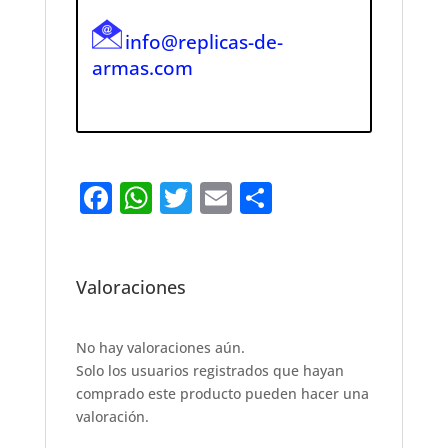
info@replicas-de-
armas.com
F
W
T
E
S
a
h
w
m
h
c
at
it
ai
ar
e
s
te
l
e
Valoraciones
b
A
r
o
p
No hay valoraciones aún.
Solo los usuarios registrados que hayan
o
p
comprado este producto pueden hacer una
k
valoración.