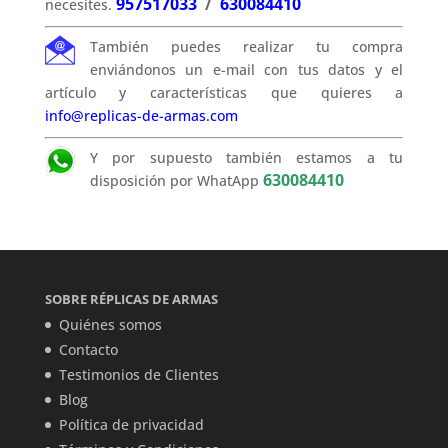
957517033
/
630084410
necesites.
También puedes realizar tu compra
enviándonos un e-mail con tus datos y el
artículo y características que quieres a
info@replicas-de-armas.com
Y por supuesto también estamos a tu
630084410
disposición por WhatApp
SOBRE RÉPLICAS DE ARMAS
Quiénes somos
Contacto
Testimonios de Clientes
Blog
Política de privacidad