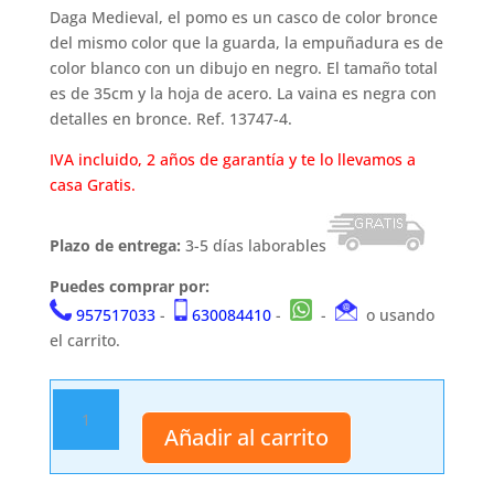
Daga Medieval, el pomo es un casco de color bronce
del mismo color que la guarda, la empuñadura es de
color blanco con un dibujo en negro. El tamaño total
es de 35cm y la hoja de acero. La vaina es negra con
detalles en bronce. Ref. 13747-4.
IVA incluido, 2 años de garantía y te lo llevamos a
casa Gratis.
Plazo de entrega:
3-5 días laborables
Puedes comprar por:
957517033
-
630084410
-
-
o usando
el carrito.
Daga
antigua
Añadir al carrito
13747-
4