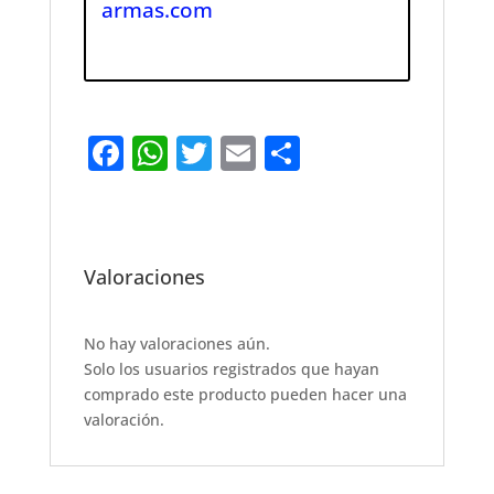
armas.com
F
W
T
E
S
a
h
w
m
h
c
at
it
ai
ar
e
s
te
l
e
Valoraciones
b
A
r
o
p
No hay valoraciones aún.
o
p
Solo los usuarios registrados que hayan
k
comprado este producto pueden hacer una
valoración.