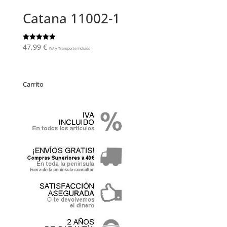
Catana 11002-1
47,99
€
Valorado
IVA y Transporte Incluido
con
5.00
de 5
Carrito