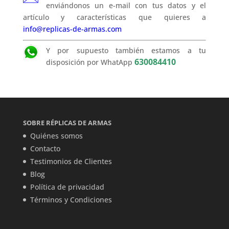
enviándonos un e-mail con tus datos y el
artículo y características que quieres a
info@replicas-de-armas.com
Y por supuesto también estamos a tu
630084410
disposición por WhatApp
SOBRE RÉPLICAS DE ARMAS
Quiénes somos
Contacto
Testimonios de Clientes
Blog
Política de privacidad
Términos y Condiciones