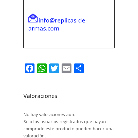
info@replicas-de-
armas.com
F
W
T
E
S
a
h
w
m
h
c
at
it
ai
ar
e
s
te
l
e
Valoraciones
b
A
r
o
p
No hay valoraciones aún.
Solo los usuarios registrados que hayan
o
p
comprado este producto pueden hacer una
k
valoración.