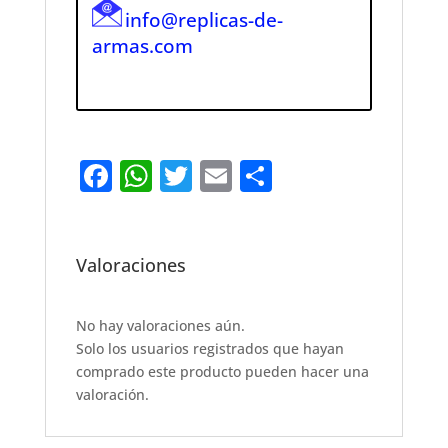
info@replicas-de-
armas.com
F
W
T
E
S
a
h
w
m
h
c
at
it
ai
ar
e
s
te
l
e
Valoraciones
b
A
r
o
p
No hay valoraciones aún.
Solo los usuarios registrados que hayan
o
p
comprado este producto pueden hacer una
k
valoración.