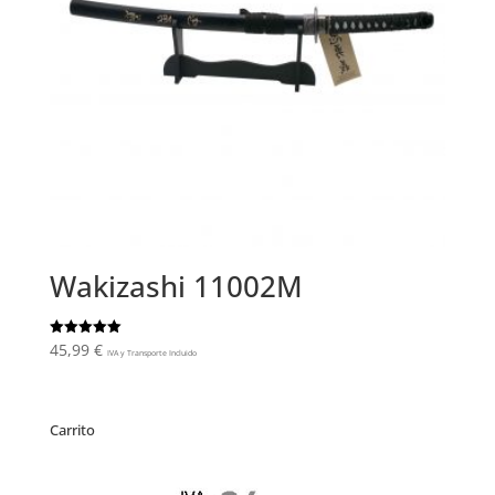
Wakizashi 11002M
45,99
€
Valorado
IVA y Transporte Incluido
con
5.00
de 5
Carrito