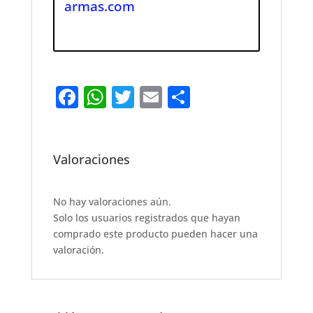
armas.com
F
W
T
E
S
a
h
w
m
h
c
at
it
ai
ar
e
s
te
l
e
Valoraciones
b
A
r
o
p
No hay valoraciones aún.
Solo los usuarios registrados que hayan
o
p
comprado este producto pueden hacer una
k
valoración.