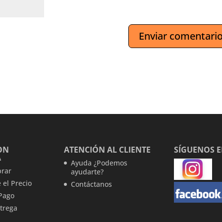
ON
ATENCIÓN AL CLIENTE
SÍGUENOS 
A
Ayuda ¿Podemos
rar
ayudarte?
 el Precio
Contáctanos
Pago
trega