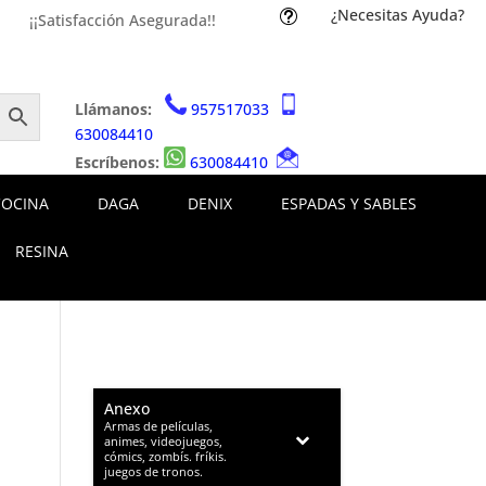
¿Necesitas Ayuda?
t
¡¡Satisfacción Asegurada!!
Llámanos:
957517033
630084410
Escríbenos:
630084410
COCINA
DAGA
DENIX
ESPADAS Y SABLES
RESINA
Anexo
–
Armas de películas,
animes, videojuegos,
cómics, zombís. fríkis.
juegos de tronos.