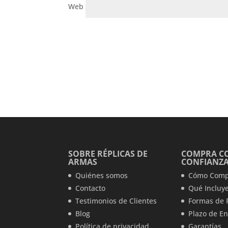
Web
SOBRE RÉPLICAS DE
COMPRA C
ARMAS
CONFIANZ
Quiénes somos
Cómo Comp
Contacto
Qué Incluye
Testimonios de Clientes
Formas de 
Blog
Plazo de En
Política de privacidad
Garantías