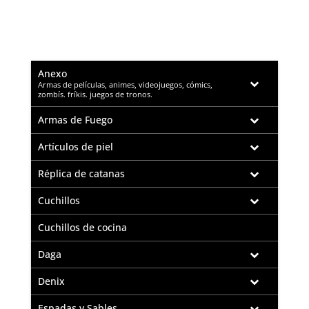
Anexo
–
Armas de películas, animes, videojuegos, cómics,
zombís. fríkis. juegos de tronos.
Armas de Fuego
Artículos de piel
Réplica de catanas
Cuchillos
Cuchillos de cocina
Daga
Denix
Espadas y Sables