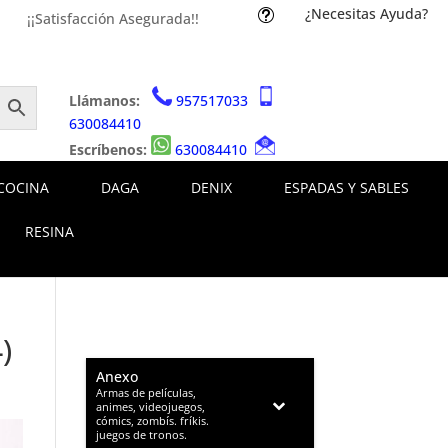
¿Necesitas Ayuda?
t
¡¡Satisfacción Asegurada!!
Llámanos:
957517033
630084410
Escríbenos:
630084410
COCINA
DAGA
DENIX
ESPADAS Y SABLES
RESINA
)
Anexo
–
Armas de películas,
animes, videojuegos,
cómics, zombís. fríkis.
juegos de tronos.