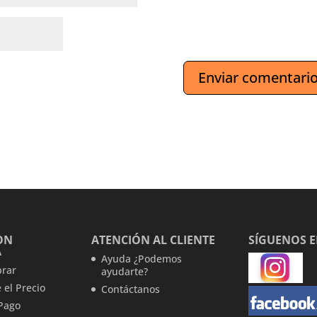
ON
ATENCIÓN AL CLIENTE
SÍGUENOS 
A
Ayuda ¿Podemos
rar
ayudarte?
 el Precio
Contáctanos
Pago