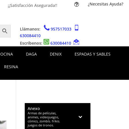
¿Necesitas Ayuda?
t
¡¡Satisfacción Asegurada!!
Llámanos:
957517033
630084410
Escríbenos:
630084410
COCINA
DAGA
DENIX
ESPADAS Y SABLES
RESINA
Anexo
–
Armas de películas,
animes, videojuegos,
cómics, zombís. fríkis.
juegos de tronos.