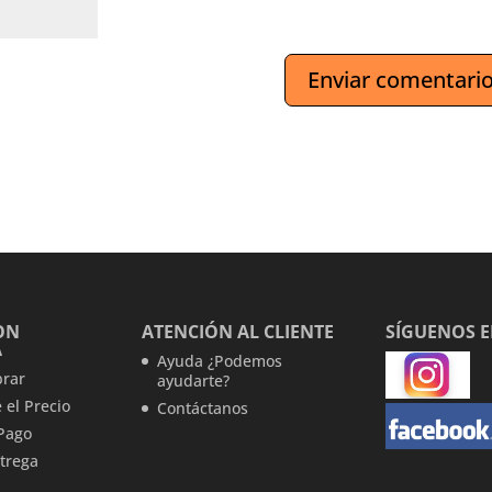
ON
ATENCIÓN AL CLIENTE
SÍGUENOS 
A
Ayuda ¿Podemos
rar
ayudarte?
 el Precio
Contáctanos
Pago
trega