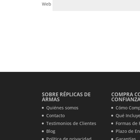
Web
SOBRE RÉPLICAS DE
COMPRA C
ARMAS
CONFIANZ
Quiénes somos
Cómo Comp
Contacto
Qué Incluye
Testimonios de Clientes
Formas de 
Blog
Plazo de En
Política de privacidad
Garantías