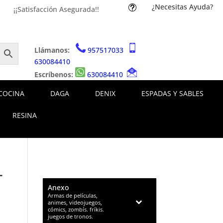
¿Necesitas Ayuda?
t
¡¡Satisfacción Asegurada!!
Llámanos:
957517033
630084410
Escríbenos:
630084410
COCINA
DAGA
DENIX
ESPADAS Y SABLES
RESINA
-
Anexo
–
Armas de películas,
animes, videojuegos,
cómics, zombís. fríkis.
juegos de tronos.