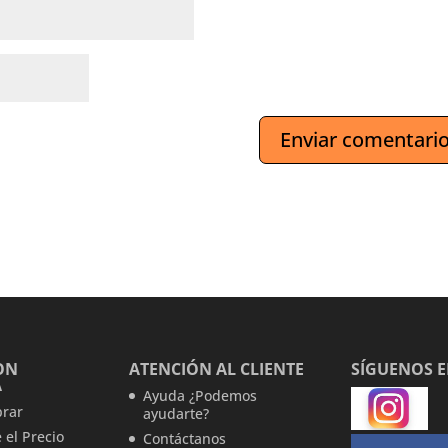
ON
ATENCIÓN AL CLIENTE
SÍGUENOS 
A
Ayuda ¿Podemos
rar
ayudarte?
 el Precio
Contáctanos