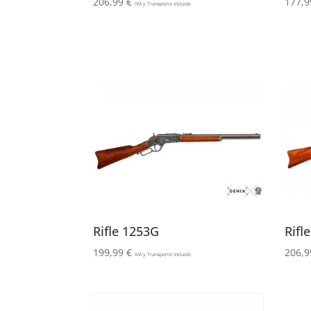
206,99
€
177,
IVA y Transporte Incluido
Rifle 1253G
Rifl
199,99
€
206,
IVA y Transporte Incluido