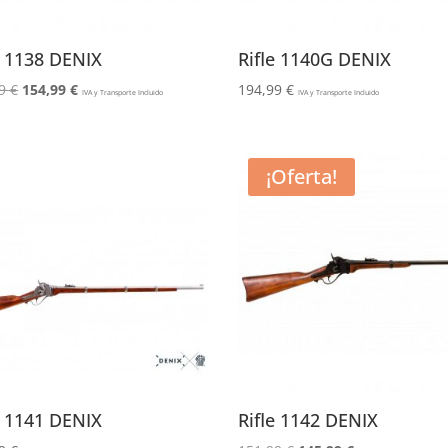
e 1138 DENIX
Rifle 1140G DENIX
El
El
99
€
154,99
€
194,99
€
IVA y Transporte Incluido
IVA y Transporte Incluido
precio
precio
original
actual
era:
es:
¡Oferta!
186,99 €.
154,99 €.
e 1141 DENIX
Rifle 1142 DENIX