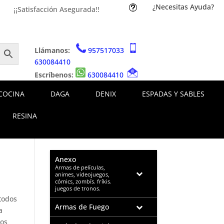
¿Necesitas Ayuda?
t
¡¡Satisfacción Asegurada!!
Llámanos:
957517033
630084410
Escríbenos:
630084410
COCINA
DAGA
DENIX
ESPADAS Y SABLES
RESINA
Anexo
–
Armas de películas,
animes, videojuegos,
cómics, zombís. fríkis.
juegos de tronos.
 todos
Armas de Fuego
a
los