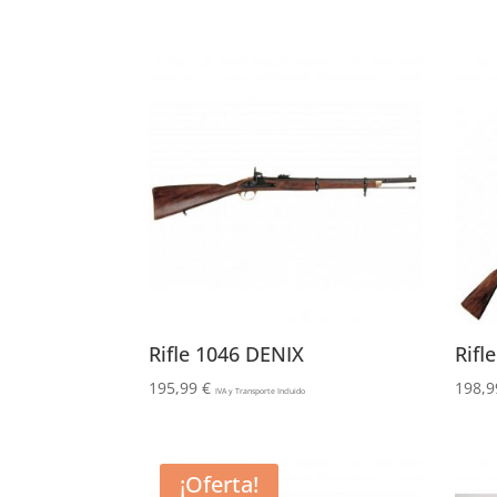
Rifle 1046 DENIX
Rifl
195,99
€
198,
IVA y Transporte Incluido
¡Oferta!