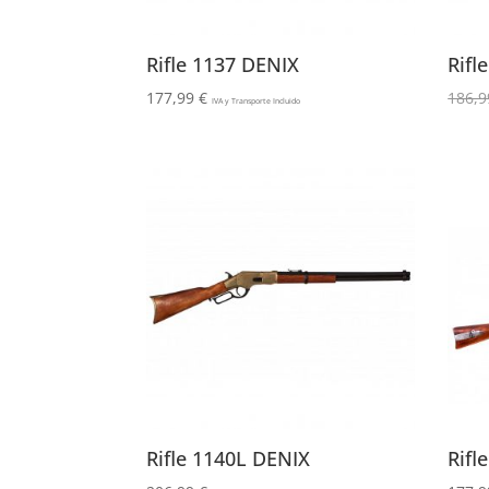
Rifle 1137 DENIX
Rifl
177,99
€
186,
IVA y Transporte Incluido
Rifle 1140L DENIX
Rifl