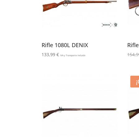
Rifle 1080L DENIX
Rifl
133,99
€
154,
IVA y Transporte Incluido
¡