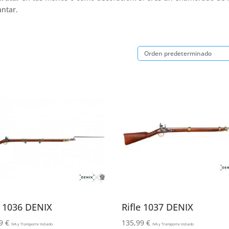
antar.
e 1036 DENIX
Rifle 1037 DENIX
99
€
135,99
€
IVA y Transporte Incluido
IVA y Transporte Incluido