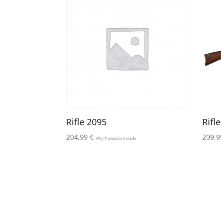
Rifle 2095
Rifl
204,99
€
209,
IVA y Transporte Incluido