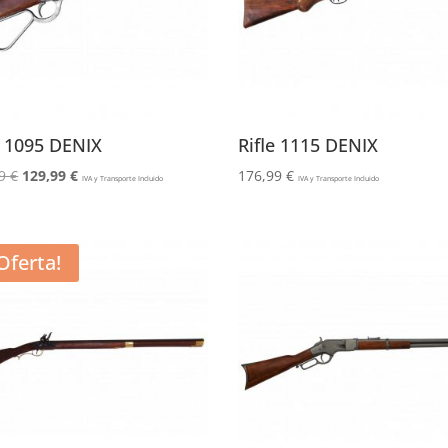
e 1095 DENIX
Rifle 1115 DENIX
El
El
99
€
129,99
€
176,99
€
IVA y Transporte Incluido
IVA y Transporte Incluido
precio
precio
original
actual
era:
es:
Oferta!
154,99 €.
129,99 €.