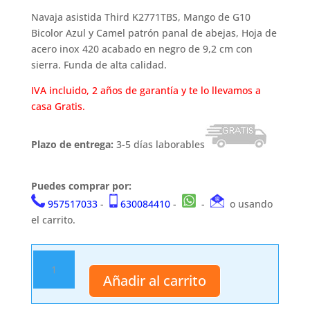
Navaja asistida Third K2771TBS, Mango de G10
Bicolor Azul y Camel patrón panal de abejas, Hoja de
acero inox 420 acabado en negro de 9,2 cm con
sierra. Funda de alta calidad.
IVA incluido, 2 años de garantía y te lo llevamos a
casa Gratis.
Plazo de entrega:
3-5 días laborables
Puedes comprar por:
957517033
-
630084410
-
-
o usando
el carrito.
Navaja
asistida
Añadir al carrito
Third
K2771TBS