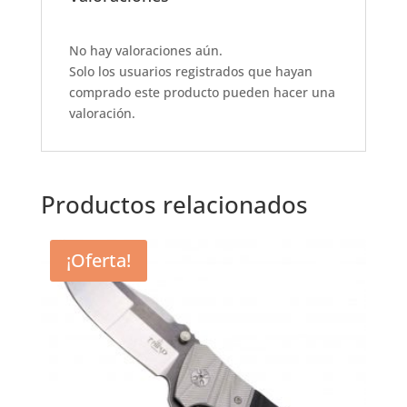
e
s
te
l
e
b
A
r
o
p
No hay valoraciones aún.
Solo los usuarios registrados que hayan
o
p
comprado este producto pueden hacer una
k
valoración.
Productos relacionados
¡Oferta!