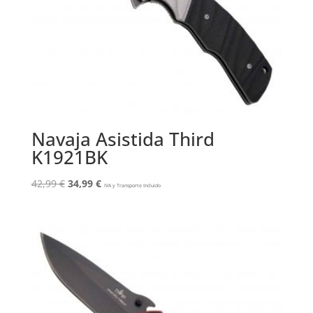
Navaja Asistida Third
K1921BK
El
El
42,99
€
34,99
€
IVA y Transporte Incluido
precio
precio
original
actual
era:
es:
42,99 €.
34,99 €.