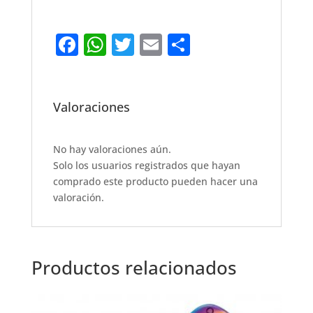
F
W
T
E
S
a
h
w
m
h
c
at
it
ai
ar
e
s
te
l
e
Valoraciones
b
A
r
o
p
No hay valoraciones aún.
Solo los usuarios registrados que hayan
o
p
comprado este producto pueden hacer una
k
valoración.
Productos relacionados