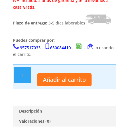
IVA incluido, 2 años de garantía y te lo llevamos a
casa Gratis.
Plazo de entrega:
3-5 días laborables
Puedes comprar por:
957517033
-
630084410
-
-
o usando
el carrito.
Navaja
llavero
Añadir al carrito
Calavera.
Third.
cantidad
Descripción
Valoraciones (0)