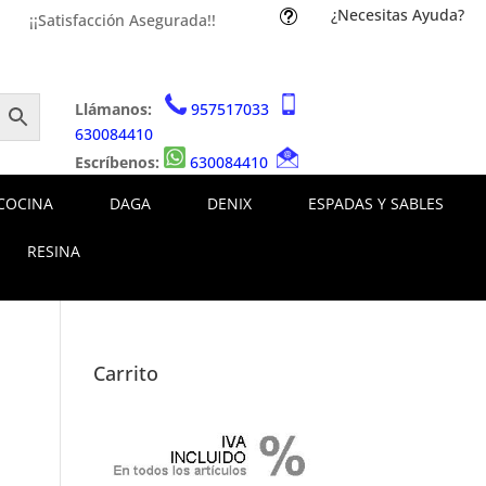
¿Necesitas Ayuda?
t
¡¡Satisfacción Asegurada!!
Llámanos:
957517033
630084410
Escríbenos:
630084410
COCINA
DAGA
DENIX
ESPADAS Y SABLES
RESINA
Carrito