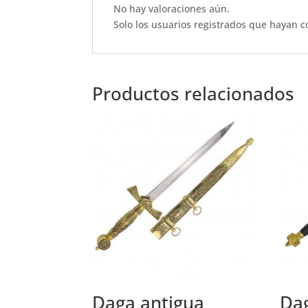
o
p
No hay valoraciones aún.
o
p
Solo los usuarios registrados que hayan 
k
Productos relacionados
Daga antigua
Dag