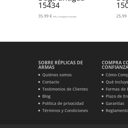
15434
15
35,99
€
25,99
IVA y Transporte Incluido
SOBRE RÉPLICAS DE
COMPRA C
ARMAS
CONFIANZ
Quiénes somos
Cómo Comp
Contacto
Qué Incluye
Testimonios de Clientes
Formas de 
Blog
Plazo de En
Política de privacidad
Garantías
Términos y Condiciones
Reglamento