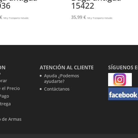
036
15422
€
35,99
€
IVA y Transporte Incluido
IVA y Transporte Incluido
ON
ATENCIÓN AL CLIENTE
SÍGUENOS 
A
Ayuda ¿Podemos
rar
ayudarte?
 el Precio
Contáctanos
Pago
trega
 de Armas