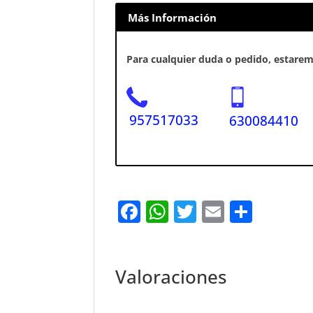
Más Información
Para cualquier duda o pedido, estaremo
957517033
630084410
F
W
T
E
S
a
h
w
m
h
c
at
it
ai
ar
e
s
te
l
e
Valoraciones
b
A
r