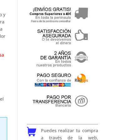
o y
ra
la
lor
sa
el
Puedes realizar tu compra
a través de la web,