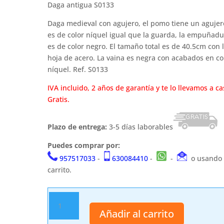
Daga antigua S0133
Daga medieval con agujero, el pomo tiene un agujer
es de color níquel igual que la guarda, la empuñadu
es de color negro. El tamaño total es de 40.5cm con 
hoja de acero. La vaina es negra con acabados en co
níquel. Ref. S0133
IVA incluido, 2 años de garantía y te lo llevamos a ca
Gratis.
Plazo de entrega:
3-5 días laborables
Puedes comprar por:
957517033
-
630084410
-
-
o usando 
carrito.
Daga
antigua
Añadir al carrito
S0133