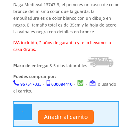
Daga Medieval 13747-3, el pomo es un casco de color
bronce del mismo color que la guarda, la
empuñadura es de color blanco con un dibujo en
negro. El tamaño total es de 35cm y la hoja de acero.
La vaina es negra con detalles en bronce.
IVA incluido, 2 años de garantía y te lo llevamos a
casa Gratis.
Plazo de entrega:
3-5 días laborables
Puedes comprar por:
957517033
-
630084410
-
-
o usando
el carrito.
Daga
antigua
Añadir al carrito
13747-
3