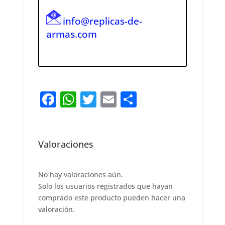
info@replicas-de-
armas.com
F
W
T
E
S
a
h
w
m
h
c
at
it
ai
ar
e
s
te
l
e
Valoraciones
b
A
r
o
p
No hay valoraciones aún.
Solo los usuarios registrados que hayan
o
p
comprado este producto pueden hacer una
k
valoración.