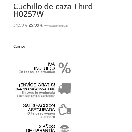
Cuchillo de caza Third
H0257W
El
El
34,99
€
25,99
€
IVA y Transporte Incluido
precio
precio
original
actual
era:
es:
Carrito
34,99 €.
25,99 €.