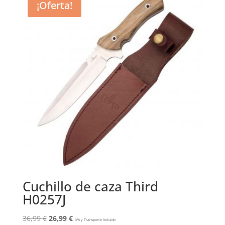
¡Oferta!
Cuchillo de caza Third
H0257J
El
El
36,99
€
26,99
€
IVA y Transporte Incluido