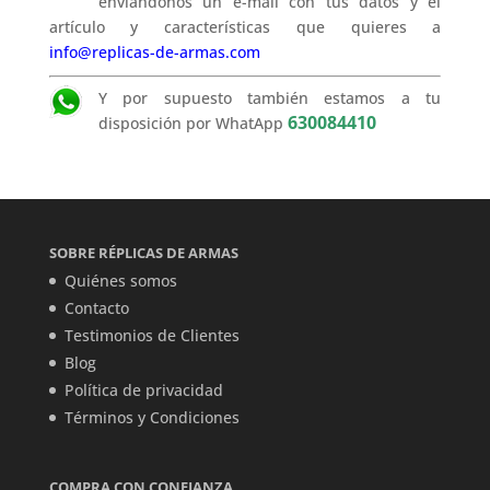
enviándonos un e-mail con tus datos y el
artículo y características que quieres a
info@replicas-de-armas.com
Y por supuesto también estamos a tu
630084410
disposición por WhatApp
SOBRE RÉPLICAS DE ARMAS
Quiénes somos
Contacto
Testimonios de Clientes
Blog
Política de privacidad
Términos y Condiciones
COMPRA CON CONFIANZA