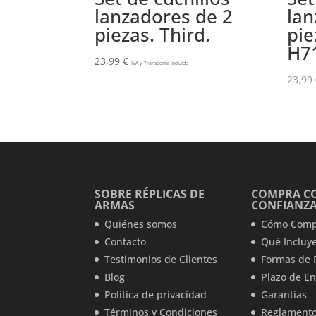
lanzadores de 2
lan
piezas. Third.
pie
H7
23,99
€
IVA y Transporte Incluido
23,99
SOBRE RÉPLICAS DE
COMPRA C
ARMAS
CONFIANZ
Quiénes somos
Cómo Comp
Contacto
Qué Incluye
Testimonios de Clientes
Formas de 
Blog
Plazo de En
Política de privacidad
Garantías
Términos y Condiciones
Reglamento