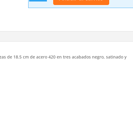
cuchillos
lanzadores
de
3
piezas
Third
Ref.
H7121
cantidad
ezas de 18.5 cm de acero 420 en tres acabados negro, satinado y