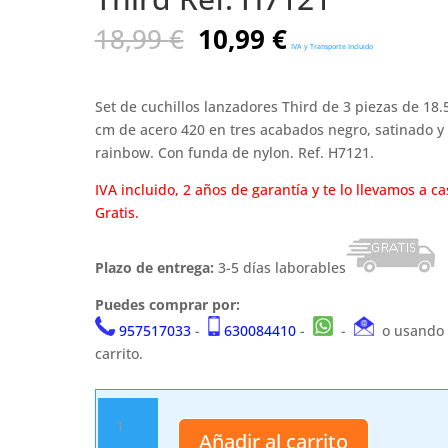
El
El
18,99
€
10,99
€
IVA y Transporte Incluido
precio
precio
original
actual
era:
es:
Set de cuchillos lanzadores Third de 3 piezas de 18.
18,99 €.
10,99 €.
cm de acero 420 en tres acabados negro, satinado y
rainbow. Con funda de nylon. Ref. H7121.
IVA incluido, 2 años de garantía y te lo llevamos a ca
Gratis.
Plazo de entrega:
3-5 días laborables
Puedes comprar por:
957517033
-
630084410
-
-
o usando 
carrito.
Set
de
Añadir al carrito