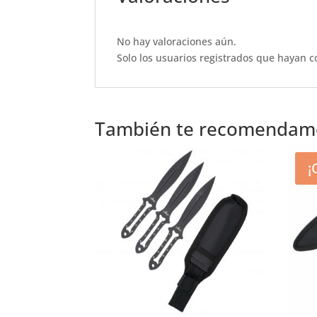
b
A
r
o
p
No hay valoraciones aún.
o
p
Solo los usuarios registrados que hayan 
k
También te recomenda
¡