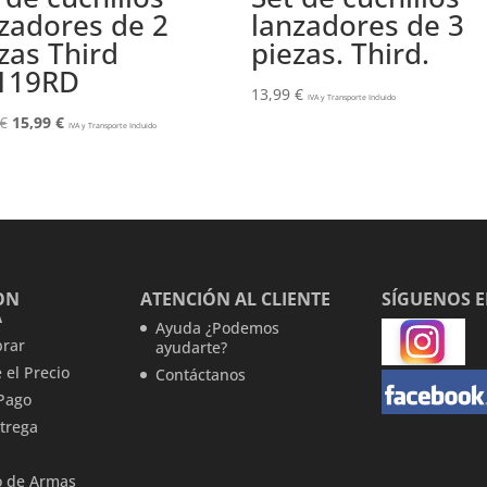
zadores de 2
lanzadores de 3
zas Third
piezas. Third.
119RD
13,99
€
IVA y Transporte Incluido
El
El
€
15,99
€
IVA y Transporte Incluido
precio
precio
original
actual
era:
es:
23,99 €.
15,99 €.
ON
ATENCIÓN AL CLIENTE
SÍGUENOS 
A
Ayuda ¿Podemos
rar
ayudarte?
 el Precio
Contáctanos
Pago
trega
 de Armas