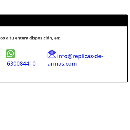
s a tu entera disposición, en:
info@replicas-de-
630084410
armas.com