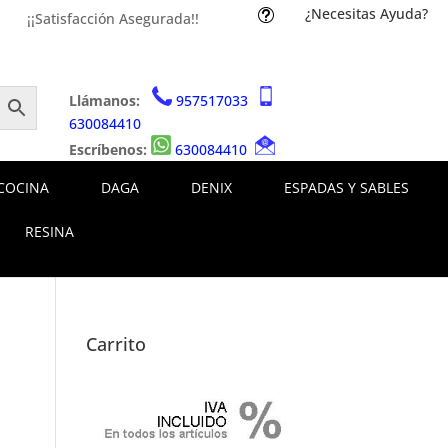
¿Necesitas Ayuda?
t
¡¡Satisfacción Asegurada!!
Llámanos:
957517033
630084410
Escríbenos:
630084410
COCINA
DAGA
DENIX
ESPADAS Y SABLES
RESINA
Carrito