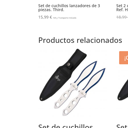
Set de cuchillos lanzadores de 3
Set 2 
piezas. Third.
Ref. 
15,99
€
18,99
IVA y Transporte Incluido
Productos relacionados
¡
Set de cuchillos
Set