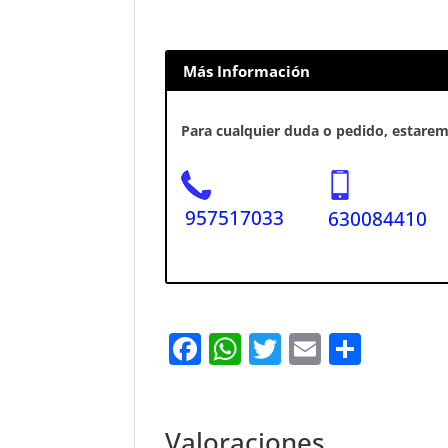
Más Información
Para cualquier duda o pedido, estaremo
957517033
630084410
F
W
T
E
S
a
h
w
m
h
c
at
it
ai
ar
e
s
te
l
e
Valoraciones