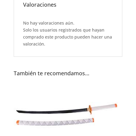
e
s
te
l
e
Valoraciones
b
A
r
o
p
No hay valoraciones aún.
Solo los usuarios registrados que hayan
o
p
comprado este producto pueden hacer una
k
valoración.
También te recomendamos…