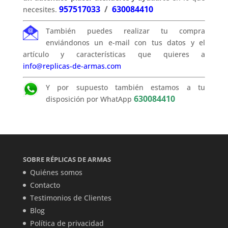
957517033
/
630084410
necesites.
También puedes realizar tu compra
enviándonos un e-mail con tus datos y el
artículo y características que quieres a
info@replicas-de-armas.com
Y por supuesto también estamos a tu
630084410
disposición por WhatApp
SOBRE RÉPLICAS DE ARMAS
Quiénes somos
Contacto
Testimonios de Clientes
Blog
Política de privacidad