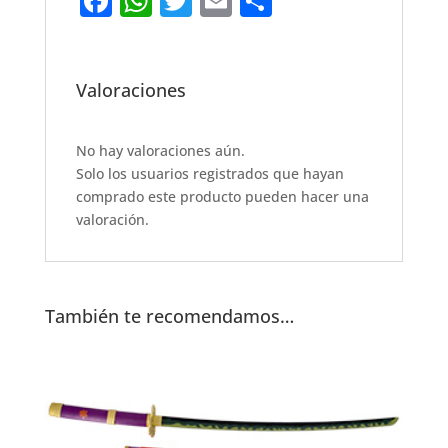
F
W
T
E
S
a
h
w
m
h
c
at
it
ai
ar
e
s
te
l
e
Valoraciones
b
A
r
o
p
No hay valoraciones aún.
Solo los usuarios registrados que hayan
o
p
comprado este producto pueden hacer una
k
valoración.
También te recomendamos…