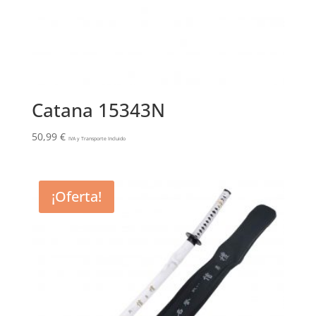
Catana 15343N
50,99
€
IVA y Transporte Incluido
¡Oferta!