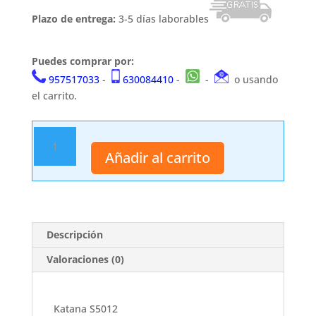
Plazo de entrega:
3-5 días laborables
Puedes comprar por:
957517033
-
630084410
-
-
o usando
el carrito.
Katana
S5012
Añadir al carrito
cantidad
Descripción
Valoraciones (0)
Katana S5012